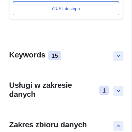
URL dostępu
Keywords
15
keyboard_arrow_down
Usługi w zakresie
1
keyboard_arrow_down
danych
Zakres zbioru danych
keyboard_arrow_up