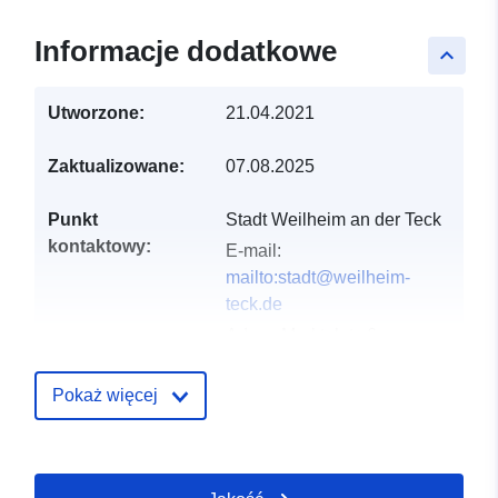
Informacje dodatkowe
keyboard_arrow_up
Utworzone:
21.04.2021
Zaktualizowane:
07.08.2025
Punkt
Stadt Weilheim an der Teck
kontaktowy:
E-mail:
mailto:stadt@weilheim-
teck.de
Adres:
Marktplatz 6,
Weilheim an der Teck,
73235, Deutschland
Pokaż więcej
URL:
http://www.weilheim-
teck.de