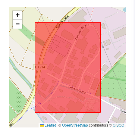
+
−
Leaflet
|
©
OpenStreetMap
contributors ©
GISCO