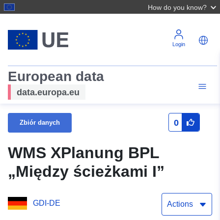
How do you know?
Login
European data
data.europa.eu
0
Zbiór danych
WMS XPlanung BPL
„Między ścieżkami I”
GDI-DE
Actions