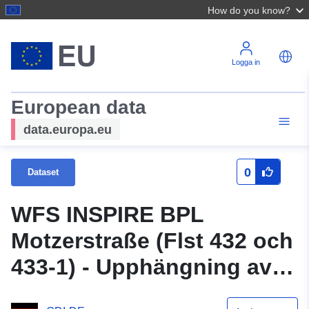
How do you know?
Logga in
European data
data.europa.eu
0
Dataset
WFS INSPIRE BPL
Motzerstraße (Flst 432 och
433-1) - Upphängning av
bygglinje