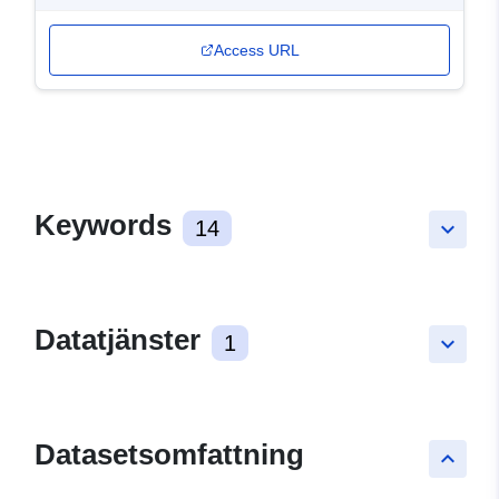
Access URL
Keywords
14
keyboard_arrow_down
Datatjänster
1
keyboard_arrow_down
Datasetsomfattning
keyboard_arrow_up