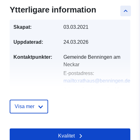
Ytterligare information
keyboard_arrow_up
Skapat:
03.03.2021
Uppdaterad:
24.03.2026
Kontaktpunkter:
Gemeinde Benningen am
Neckar
E-postadress:
mailto:rathaus@benningen.de
Adress:
Studionstraße 10,
Benningen am Neckar,
71726, Deutschland
Visa mer
Webbadress:
http://www.benningen.de
Kvalitet
Katalogregister:
Läggs till i data.europa.eu:
21