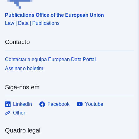
0138-4c4e-b282-c9066a303362
Publications Office of the European Union
Tipo:
Recurso:
Law | Data | Publications
http://inspire.ec.europa.eu/metadat
codelist/ResourceType/dataset
Contacto
Contactar a equipa European Data Portal
Assinar o boletim
Siga-nos em
LinkedIn
Facebook
Youtube
Other
Quadro legal