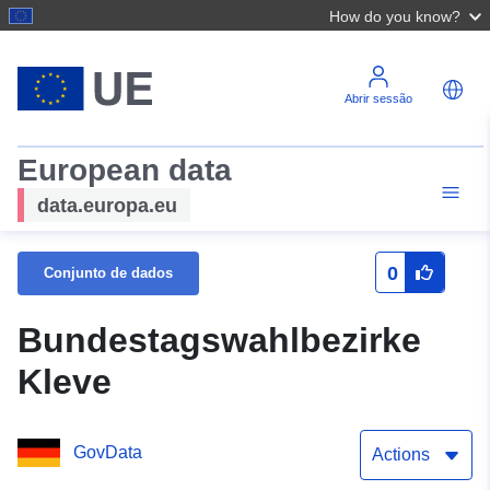
How do you know?
Abrir sessão
European data
data.europa.eu
0
Conjunto de dados
Bundestagswahlbezirke
Kleve
GovData
Actions