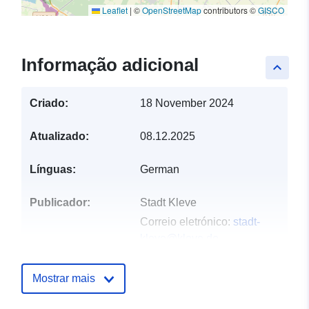
Leaflet
|
©
OpenStreetMap
contributors ©
GISCO
Informação adicional
keyboard_arrow_up
Criado:
18 November 2024
Atualizado:
08.12.2025
Línguas:
German
Publicador:
Stadt Kleve
Correio eletrónico:
stadt-
kleve@kleve.de
Pontos de
Stadt Kleve
Mostrar mais
contacto:
Correio eletrónico: