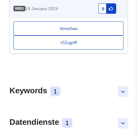
19 January 2024
WMS
0
Vorschau
Zugriff
Keywords
1
keyboard_arrow_down
Datendienste
1
keyboard_arrow_down