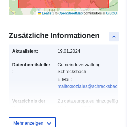
Leaflet
|
©
OpenStreetMap
contributors ©
GISCO
Zusätzliche Informationen
keyboard_arrow_up
Aktualisiert:
19.01.2024
Datenbereitsteller
Gemeindeverwaltung
:
Schrecksbach
E-Mail:
mailto:soziales@schrecksbach.de
Verzeichnis der
Zu data.europa.eu hinzugefügt:
Kataloge:
19 January 2026
Aktualisiert auf data.europa.eu:
25 July 2026
Mehr anzeigen