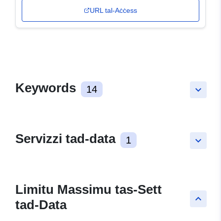
URL tal-Aċċess
Keywords
14
keyboard_arrow_down
Servizzi tad-data
1
keyboard_arrow_down
Limitu Massimu tas-Sett
keyboard_arrow_up
tad-Data