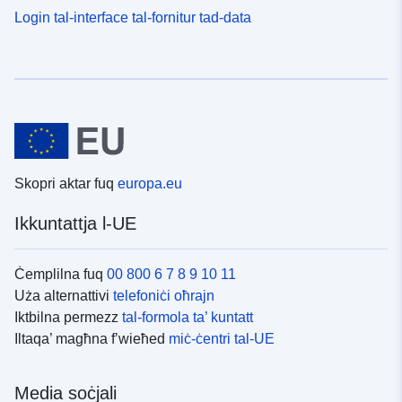
Login tal-interface tal-fornitur tad-data
Skopri aktar fuq
europa.eu
Ikkuntattja l-UE
Ċemplilna fuq
00 800 6 7 8 9 10 11
Uża alternattivi
telefoniċi oħrajn
Iktbilna permezz
tal-formola ta’ kuntatt
Iltaqa’ magħna f’wieħed
miċ-ċentri tal-UE
Media soċjali