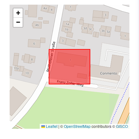
+
−
Leaflet
|
©
OpenStreetMap
contributors ©
GISCO