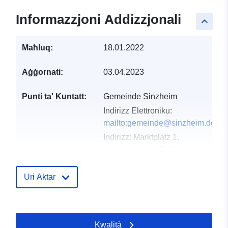
Informazzjoni Addizzjonali
keyboard_arrow_up
Maħluq:
18.01.2022
Aġġornati:
03.04.2023
Punti ta' Kuntatt:
Gemeinde Sinzheim
Indirizz Elettroniku:
mailto:gemeinde@sinzheim.de
Indirizz:
Marktplatz 1,
Sinzheim, 76547, Deutschland
URL:
http://www.sinzheim.de
Uri Aktar
Reġistru tal-
Miżjud ma’ data.europa.eu:
Katalgu:
24 January 2026
Aġġornat fuq data.europa.eu:
Kwalità