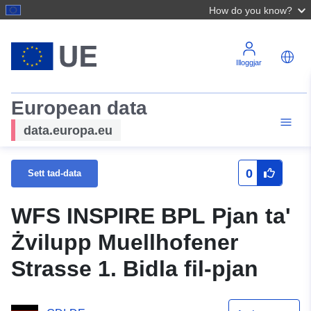
How do you know?
Illoggjar
European data
data.europa.eu
0
Sett tad-data
WFS INSPIRE BPL Pjan ta'
Żvilupp Muellhofener
Strasse 1. Bidla fil-pjan