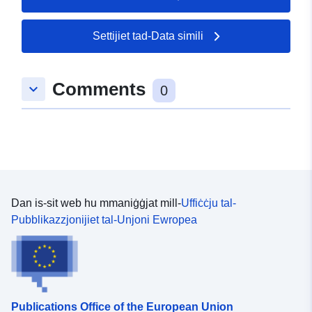
25 July 2026
Settijiet tad-Data simili
Spazjali:
Koordinati:
[ [ 8.1659189,
48.7570198 ], [ 8.166628,
48.7570198 ], [ 8.166628,
Comments
keyboard_arrow_down
48.7566251 ], [ 8.1659189,
0
48.7566251 ], [ 8.1659189,
48.7570198 ] ]
Tip:
Polygon
uriRef:
http://data.europa.eu/88u/dataset
8a47-4e71-b351-e6317773b88d
Dan is-sit web hu mmaniġġjat mill-
Uffiċċju tal-
Pubblikazzjonijiet tal-Unjoni Ewropea
Publications Office of the European Union