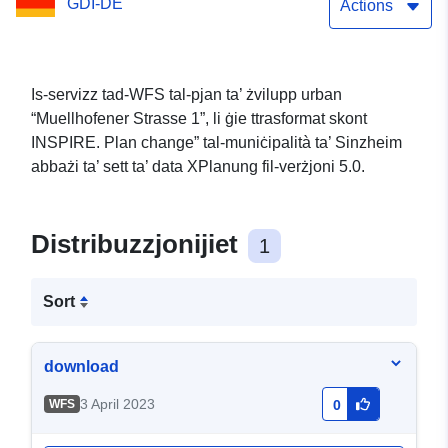
GDI-DE
Actions
Is-servizz tad-WFS tal-pjan ta’ żvilupp urban
“Muellhofener Strasse 1”, li ġie ttrasformat skont
INSPIRE. Plan change” tal-muniċipalità ta’ Sinzheim
abbażi ta’ sett ta’ data XPlanung fil-verżjoni 5.0.
Distribuzzjonijiet
1
Sort
download
3 April 2023
WFS
0