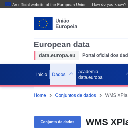
How do you know?
An official website of the European Union
European data
data.europa.eu
Portal oficial dos d
academia
Início
Dados
data.europa
Home
Conjuntos de dados
WMS XPlan
WMS XPla
Conjunto de dados