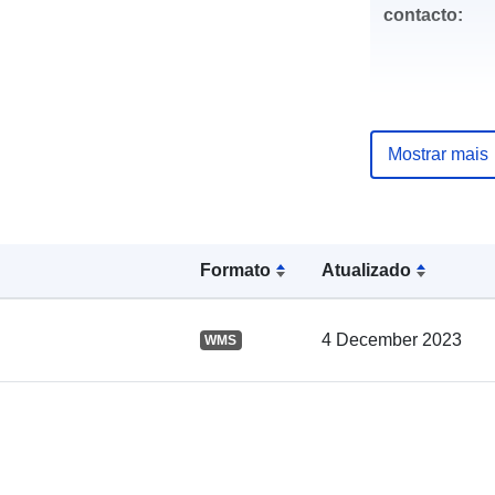
contacto:
Mostrar mais
Registo do
catálogo:
Formato
Atualizado
Espacial:
4 December 2023
WMS