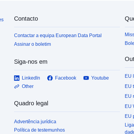
Contacto
Qu
es
Miss
Contactar a equipa European Data Portal
Bole
Assinar o boletim
Out
Siga-nos em
EU 
LinkedIn
Facebook
Youtube
EU 
Other
EU r
Quadro legal
EU 
EU p
Advertência jurídica
Liga
Política de testemunhos
dad