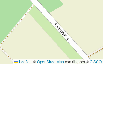
Leaflet
|
©
OpenStreetMap
contributors ©
GISCO