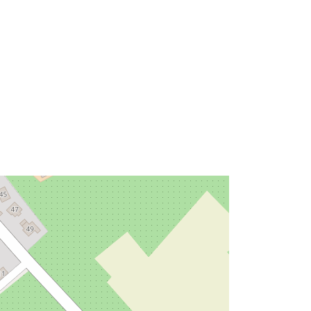
Tipo:
Polygon
Recurso:
http://data.europa.eu/eli/reg/2009/97
6
http://data.europa.eu/88u/dataset/82
0615dd-43f1-4259-9bb5-
c4b90ac74654