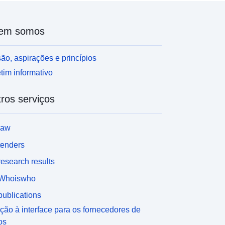
em somos
ão, aspirações e princípios
tim informativo
ros serviços
law
tenders
esearch results
Whoiswho
ublications
ção à interface para os fornecedores de
os