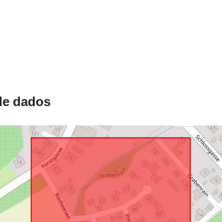
Está em
confomidade
com:
uriRef:
de dados