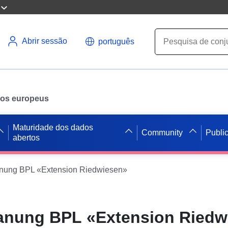
Abrir sessão
português
ados europeus
Maturidade dos dados
Community
Publi
abertos
ung BPL «Extension Riedwiesen»
nung BPL «Extension Riedw