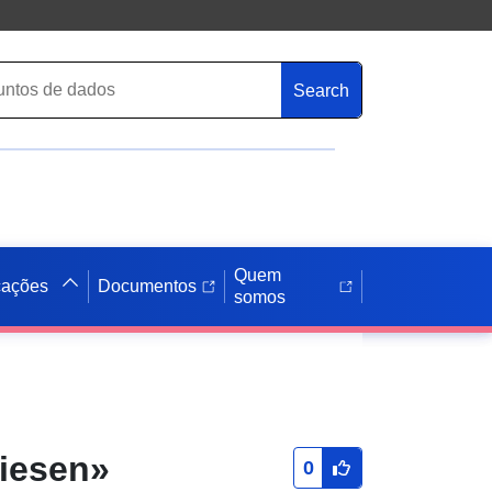
Search
Quem
cações
Documentos
somos
iesen»
0