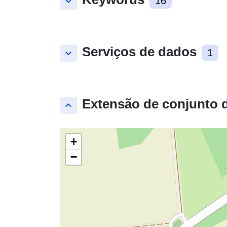
keyboard_arrow_down
16
Serviços de dados
keyboard_arrow_down
1
Extensão de conjunto 
keyboard_arrow_up
+
−