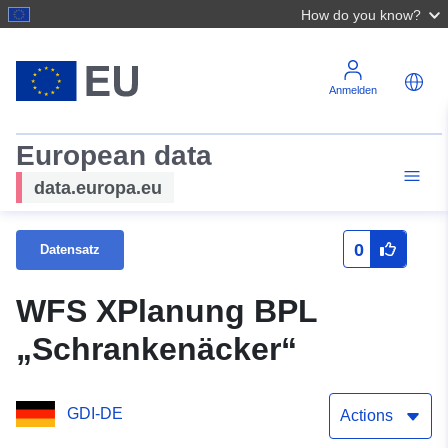
How do you know?
Anmelden
European data
data.europa.eu
0
Datensatz
WFS XPlanung BPL
„Schrankenäcker“
GDI-DE
Actions