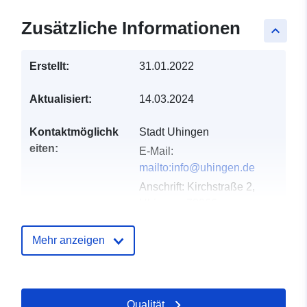
Zusätzliche Informationen
keyboard_arrow_up
Erstellt:
31.01.2022
Aktualisiert:
14.03.2024
Kontaktmöglichk
Stadt Uhingen
eiten:
E-Mail:
mailto:info@uhingen.de
Anschrift:
Kirchstraße 2,
Uhingen, 73066,
Deutschland
URL:
http://www.uhingen.de
Mehr anzeigen
Verzeichnis der
Zu data.europa.eu hinzugefügt:
Kataloge:
21 February 2026
Qualität