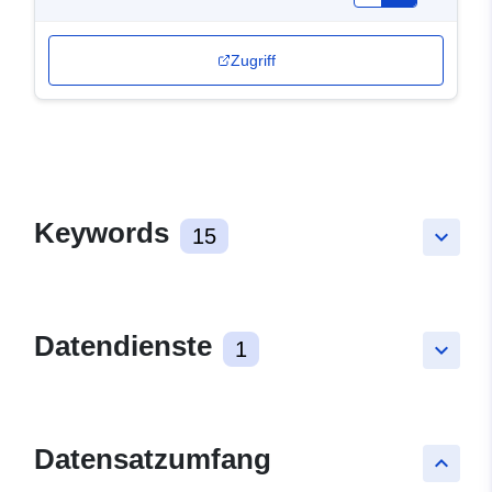
Zugriff
Keywords
15
keyboard_arrow_down
Datendienste
1
keyboard_arrow_down
Datensatzumfang
keyboard_arrow_up