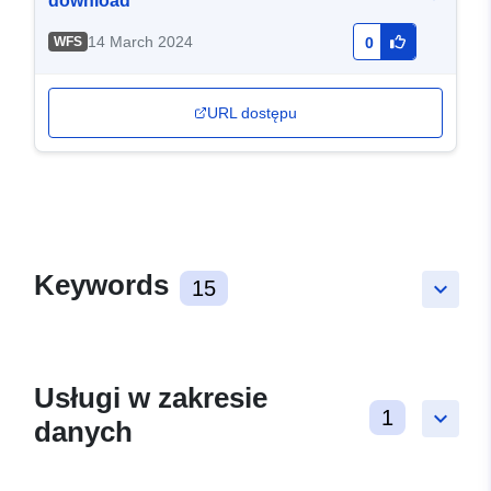
download
14 March 2024
WFS
0
URL dostępu
Keywords
15
keyboard_arrow_down
Usługi w zakresie
1
keyboard_arrow_down
danych