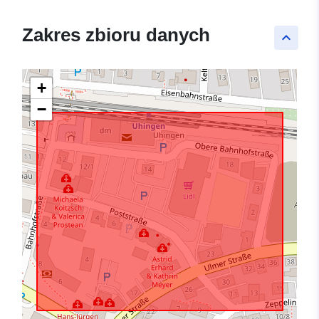
Zakres zbioru danych
keyboard_arrow_up
+
−