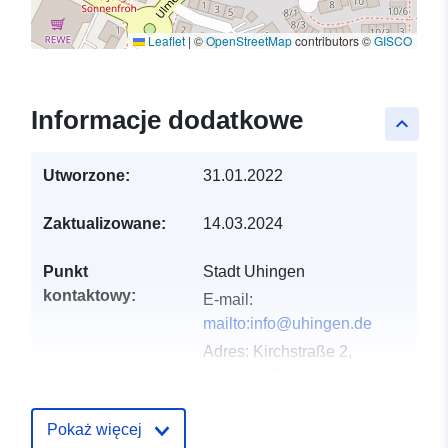
Leaflet
|
©
OpenStreetMap
contributors ©
GISCO
Informacje dodatkowe
keyboard_arrow_up
Utworzone:
31.01.2022
Zaktualizowane:
14.03.2024
Punkt
Stadt Uhingen
kontaktowy:
E-mail:
mailto:info@uhingen.de
Adres:
Kirchstraße 2,
Uhingen, 73066,
Deutschland
URL:
http://www.uhingen.de
Pokaż więcej