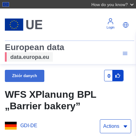
How do you know?
Login
European data
data.europa.eu
0
Zbiór danych
WFS XPlanung BPL
„Barrier bakery”
GDI-DE
Actions