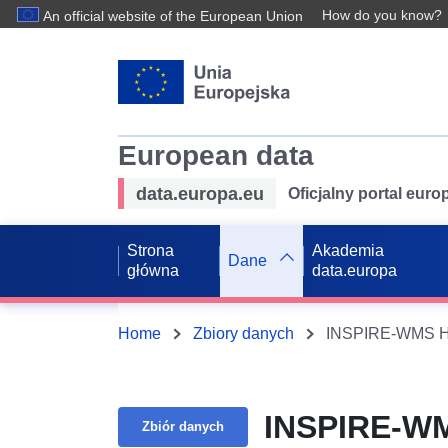
How do you know?
An official website of the European Union
European data
data.europa.eu
Oficjalny portal eur
Strona
Akademia
Dane
główna
data.europa
Home
Zbiory danych
INSPIRE-WMS H
INSPIRE-W
Zbiór danych