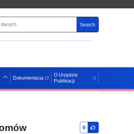
Search
O Urzędzie
Dokumentacja
Publikacji
domów
0