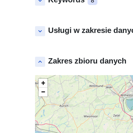
keyboard_arrow_down
8
Usługi w zakresie dany
keyboard_arrow_down
Zakres zbioru danych
keyboard_arrow_up
+
−