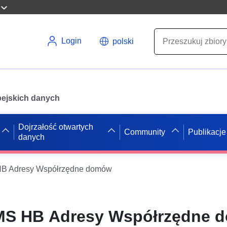
Login
polski
opejskich danych
Dojrzałość otwartych
Community
Publikacje
danych
B Adresy Współrzędne domów
MS HB Adresy Współrzędne 