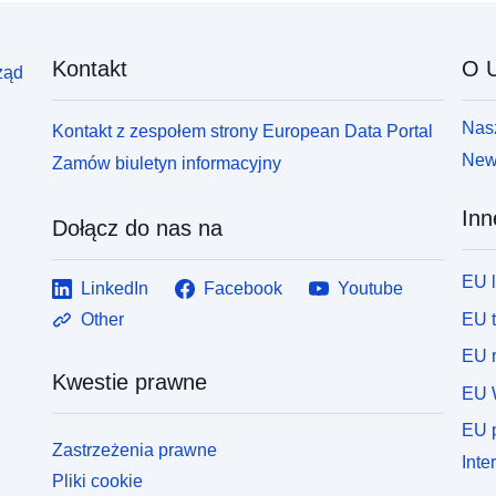
Kontakt
O U
ząd
Nasz
Kontakt z zespołem strony European Data Portal
News
Zamów biuletyn informacyjny
Inn
Dołącz do nas na
EU 
LinkedIn
Facebook
Youtube
EU 
Other
EU r
Kwestie prawne
EU 
EU p
Zastrzeżenia prawne
Inte
Pliki cookie