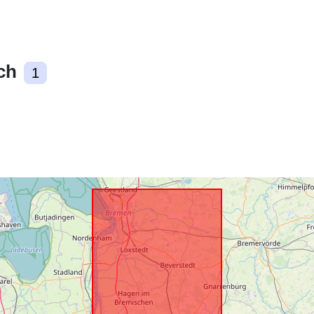
uriRef:
ch
1