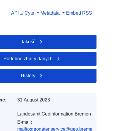
API
Cyte
Metadata
Embed
RSS
Jakość
Podobne zbiory danych
History
ne:
31 August 2023
Landesamt GeoInformation Bremen
E-mail:
mailto:geodatenservice@geo.breme