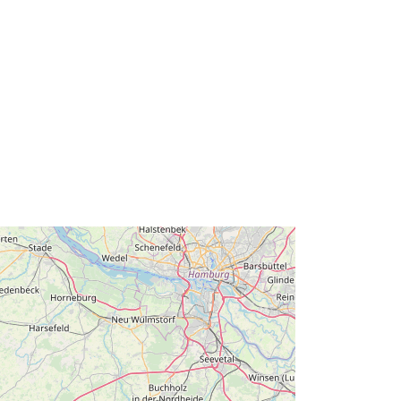
http://data.europa.eu/88u/dataset/82
410a5f-336c-4760-9907-
0e551b4804d2