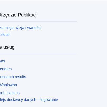
rzędzie Publikacji
a misja, wizja i wartości
letter
e usługi
law
tenders
esearch results
Whoiswho
ublications
rfejs dostawcy danych – logowanie