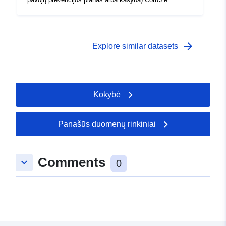
arrow_forward
Explore similar datasets
Kokybė
Panašūs duomenų rinkiniai
Comments
keyboard_arrow_down
0