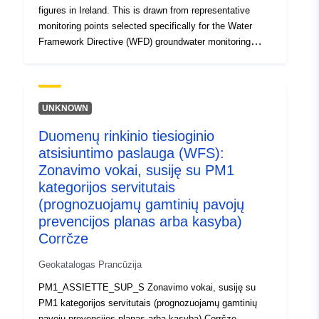
figures in Ireland. This is drawn from representative
monitoring points selected specifically for the Water
Framework Directive (WFD) groundwater monitoring
programme.
UNKNOWN
Duomenų rinkinio tiesioginio
atsisiuntimo paslauga (WFS):
Zonavimo vokai, susiję su PM1
kategorijos servitutais
(prognozuojamų gamtinių pavojų
prevencijos planas arba kasyba)
Corrčze
Geokatalogas Prancūzija
PM1_ASSIETTE_SUP_S Zonavimo vokai, susiję su
PM1 kategorijos servitutais (prognozuojamų gamtinių
pavojų prevencijos planas arba kasyba) Corrčze