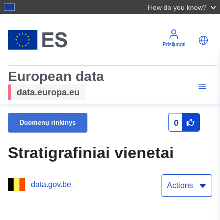
How do you know?
Prisijungti
European data
data.europa.eu
0
Duomenų rinkinys
Stratigrafiniai vienetai
data.gov.be
Actions