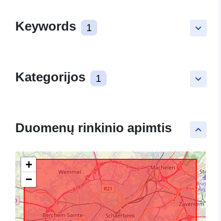
Keywords
1
keyboard_arrow_down
Kategorijos
1
keyboard_arrow_down
Duomenų rinkinio apimtis
keyboard_arrow_up
+
−