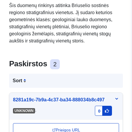
Šis duomenų rinkinys atitinka Briuselio sostinės
regiono stratigrafinius vienetus. Jį sudaro keturios
geometrinės klasės: geologiniai lauko duomenys,
stratigrafinių vienetų plėtiniai, Briuselio regiono
geologinis žemėlapis, stratigrafinių vienetų stogų
aukštis ir stratigrafinių vienetų storis.
Paskirstos
2
Sort
8281a19c-7b9a-4c37-ba34-888034b8c497
-
UNKNOWN
0
Prieigos URL