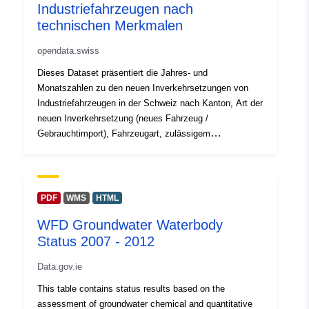
Industriefahrzeugen nach
]
technischen Merkmalen
Rūšis:
Polygon
opendata.swiss
Identifikatoriai:
8281a19c-7b9a-4c37-ba34-
Dieses Dataset präsentiert die Jahres- und
888034b8c497
Monatszahlen zu den neuen Inverkehrsetzungen von
Industriefahrzeugen in der Schweiz nach Kanton, Art der
uriRef:
http://data.europa.eu/88u/dataset
neuen Inverkehrsetzung (neues Fahrzeug /
7b9a-4c37-ba34-888034b8c497
Gebrauchtimport), Fahrzeugart, zulässigem
Gesamtgewicht und Treibstoff, seit 2005.
Prieigos teisės:
public
PDF
WMS
HTML
Kaupimo
irregular
periodiškumas:
WFD Groundwater Waterbody
Status 2007 - 2012
Laikotarpis:
07 March 2019
Data.gov.ie
 -
01 January 2024
This table contains status results based on the
assessment of groundwater chemical and quantitative