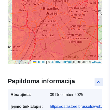
Leaflet
|
©
OpenStreetMap
contributors ©
GISCO
Papildoma informacija
keyboard_arrow_up
Atnaujinta:
09 December 2025
Įėjimo tinklalapis:
https://datastore.brussels/web/dat