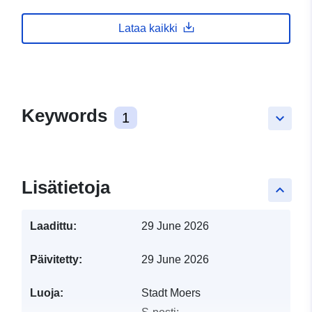
Lataa kaikki
Keywords
1
keyboard_arrow_down
Lisätietoja
keyboard_arrow_up
Laadittu:
29 June 2026
Päivitetty:
29 June 2026
Luoja:
Stadt Moers