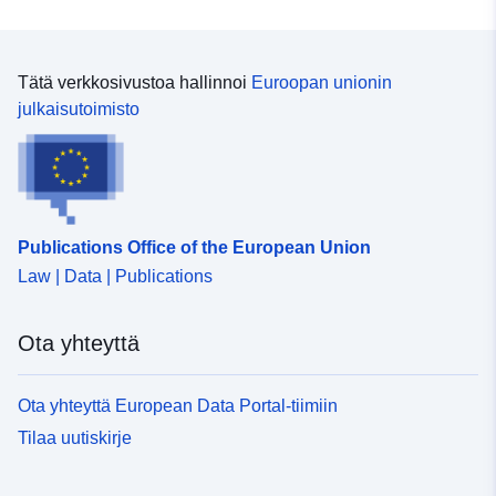
August 2026
Tunnisteet:
829a89b0-53d3-46b5-b3b5-
Tätä verkkosivustoa hallinnoi
Euroopan unionin
c775379c12a8
julkaisutoimisto
uriRef:
http://data.europa.eu/88u/dataset
53d3-46b5-b3b5-c775379c12a8
Versiotiedot:
v2016.1
Publications Office of the European Union
Law | Data | Publications
Ota yhteyttä
Ota yhteyttä European Data Portal-tiimiin
Tilaa uutiskirje