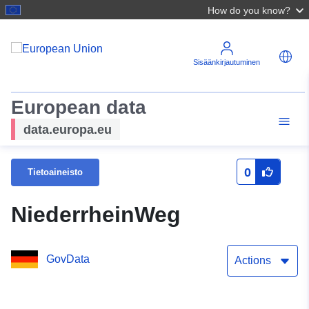
How do you know?
Sisäänkirjautuminen
European data
data.europa.eu
0
Tietoaineisto
NiederrheinWeg
GovData
Actions