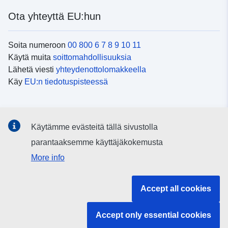
Ota yhteyttä EU:hun
Soita numeroon
00 800 6 7 8 9 10 11
Käytä muita
soittomahdollisuuksia
Lähetä viesti
yhteydenottolomakkeella
Käy
EU:n tiedotuspisteessä
Sosiaalinen media
Käytämme evästeitä tällä sivustolla
EU
sosiaalisessa mediassa
parantaaksemme käyttäjäkokemusta
More info
EU:n toimielimet ja muut elimet
Accept all cookies
Haku EU:n toimielimistä ja elimistä
Accept only essential cookies