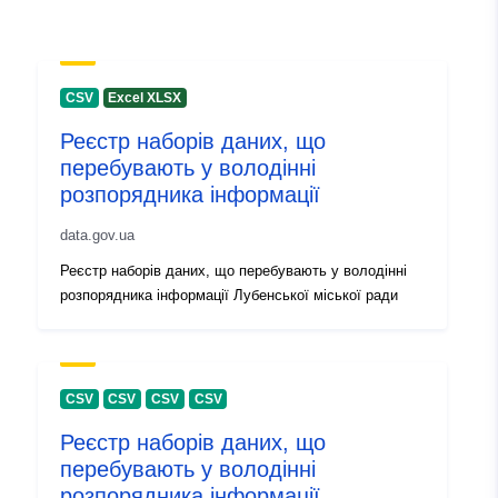
Registru catalog:
Adăugat la data.europa.eu:
28 Jul
Informații actualizate la data a.eur
CSV
Excel XLSX
29 July 2026
Реєстр наборів даних, що
перебувають у володінні
Identificatori:
82b8a2aa-4b7a-4c40-bee2-
розпорядника інформації
0655d69b19b2
data.gov.ua
uriRef:
http://data.europa.eu/88u/dataset
Реєстр наборів даних, що перебувають у володінні
4b7a-4c40-bee2-0655d69b19b2
розпорядника інформації Лубенської міської ради
Informații
1.0
versiune:
CSV
CSV
CSV
CSV
Реєстр наборів даних, що
перебувають у володінні
розпорядника інформації