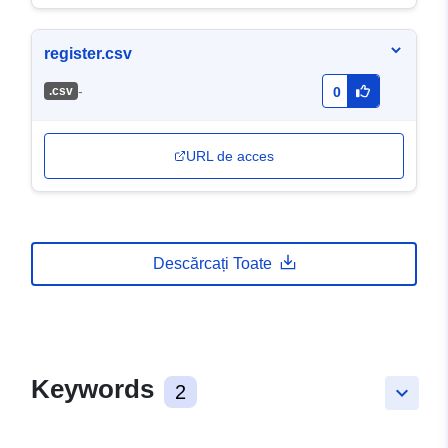
register.csv
-
.csv
0
URL de acces
Descărcați Toate
Keywords
2
keyboard_arrow_down