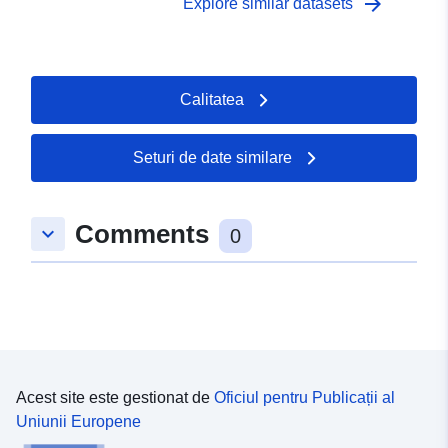
arrow_forward
Explore similar datasets
Calitatea
Seturi de date similare
Comments
keyboard_arrow_down
0
Acest site este gestionat de
Oficiul pentru Publicații al
Uniunii Europene