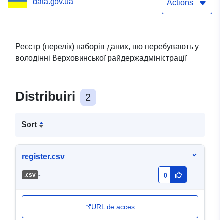
data.gov.ua
Actions
Реєстр (перелік) наборів даних, що перебувають у
володінні Верховинської райдержадміністрації
Distribuiri
2
Sort
register.csv
-
.csv
0
URL de acces