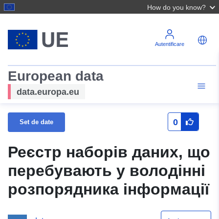
How do you know?
Autentificare
European data
data.europa.eu
0
Set de date
Реєстр наборів даних, що
перебувають у володінні
розпорядника інформації