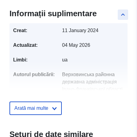
Informații suplimentare
keyboard_arrow_up
Creat:
11 January 2024
Actualizat:
04 May 2026
Limbi:
ua
Autorul publicării:
Верховинська районна
державна адміністрація
Івано-Франківської області
Puncte de
Бельмега Андрій
Arată mai multe
contact:
Андрійович
E-mail:
mailto:cufra@verhovuna-
Seturi de date similare
rda.gov.ua