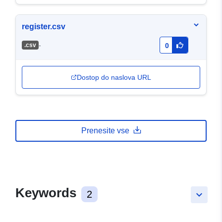
register.csv
-
.csv
0
Dostop do naslova URL
Prenesite vse
Keywords
2
keyboard_arrow_down