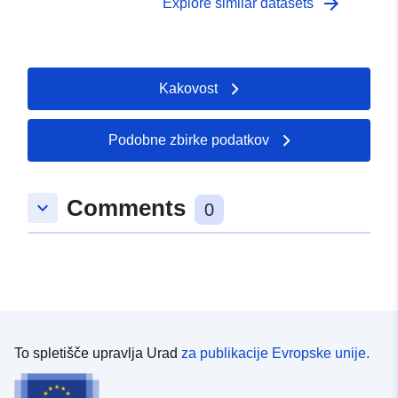
arrow_forward
Explore similar datasets
Kakovost
Podobne zbirke podatkov
Comments
keyboard_arrow_down
0
To spletišče upravlja Urad
za publikacije Evropske unije.