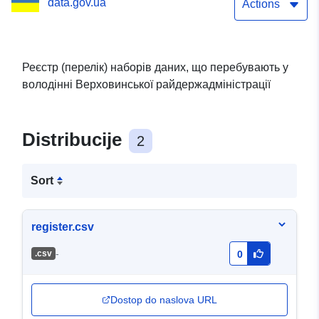
data.gov.ua
Actions
Реєстр (перелік) наборів даних, що перебувають у
володінні Верховинської райдержадміністрації
Distribucije
2
Sort
register.csv
-
.csv
0
Dostop do naslova URL