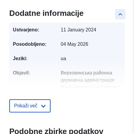
Dodatne informacije
keyboard_arrow_up
Ustvarjeno:
11 January 2024
Posodobljeno:
04 May 2026
Jeziki:
ua
Objavil:
Верховинська районна
державна адміністрація
Івано-Франківської області
Kontaktne točke:
Бельмега Андрій
Prikaži več
Андрійович
E-pošta:
mailto:cufra@verhovuna-
Podobne zbirke podatkov
rda.gov.ua