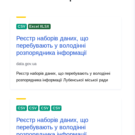
Katalogski zapis:
Dodano v data.europa.eu:
28 July
Posodobljeno na spletišču Data.e
CSV
Excel XLSX
29 July 2026
Реєстр наборів даних, що
перебувають у володінні
Identifikatorji:
82b8a2aa-4b7a-4c40-bee2-
розпорядника інформації
0655d69b19b2
data.gov.ua
uriRef:
http://data.europa.eu/88u/dataset
Реєстр наборів даних, що перебувають у володінні
4b7a-4c40-bee2-0655d69b19b2
розпорядника інформації Лубенської міської ради
Info o verziji:
1.0
CSV
CSV
CSV
CSV
Реєстр наборів даних, що
перебувають у володінні
розпорядника інформації