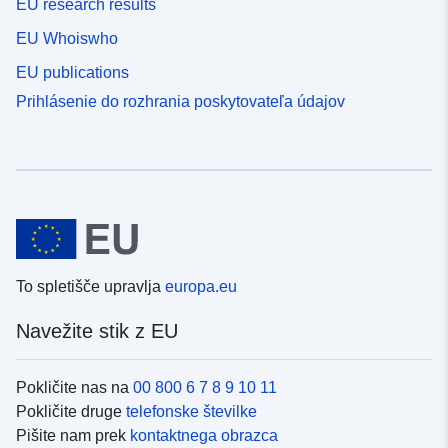
EU research results
EU Whoiswho
EU publications
Prihlásenie do rozhrania poskytovateľa údajov
To spletišče upravlja
europa.eu
Navežite stik z EU
Pokličite nas na
00 800 6 7 8 9 10 11
Pokličite druge
telefonske številke
Pišite nam prek
kontaktnega obrazca