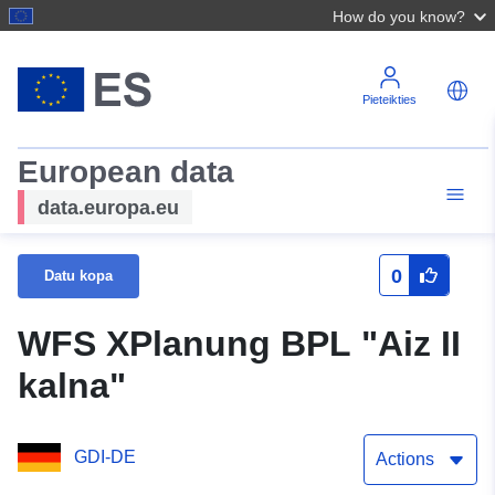
How do you know?
Pieteikties
European data
data.europa.eu
0
Datu kopa
WFS XPlanung BPL "Aiz II
kalna"
GDI-DE
Actions