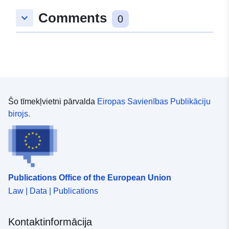
49.08527 ], [ 8.7885917,
Comments
keyboard_arrow_down
49.0822868 ], [ 8.784125,
0
49.0822868 ], [ 8.784125,
49.08527 ] ]
Tips:
Polygon
Atbilst:
Avoti:
http://data.europa.eu/eli/reg/2009/
Šo tīmekļvietni pārvalda
Eiropas Savienības Publikāciju
birojs.
uriRef:
http://data.europa.eu/88u/dataset
02b6-44d7-b7ec-019d3295179f
Publications Office of the European Union
Law | Data | Publications
Kontaktinformācija