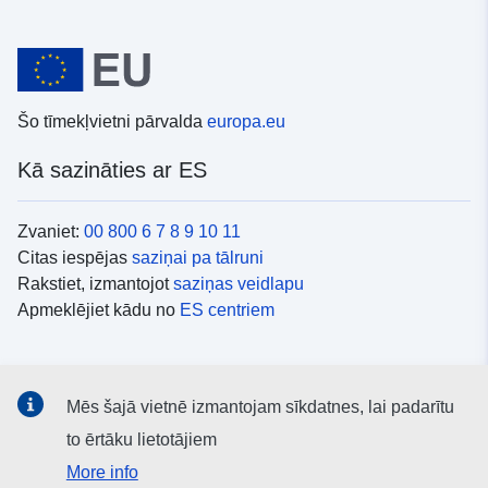
Šo tīmekļvietni pārvalda
europa.eu
Kā sazināties ar ES
Zvaniet:
00 800 6 7 8 9 10 11
Citas iespējas
saziņai pa tālruni
Rakstiet, izmantojot
saziņas veidlapu
Apmeklējiet kādu no
ES centriem
Sociālie mediji
Mēs šajā vietnē izmantojam sīkdatnes, lai padarītu
ES konti
sociālajos medijos
to ērtāku lietotājiem
More info