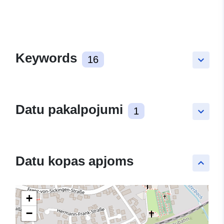
Keywords
16
keyboard_arrow_down
Datu pakalpojumi
1
keyboard_arrow_down
Datu kopas apjoms
keyboard_arrow_up
+
−