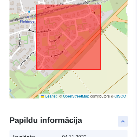
Leaflet
|
©
OpenStreetMap
contributors ©
GISCO
Papildu informācija
keyboard_arrow_up