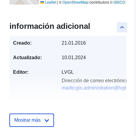
Leaflet
|
©
OpenStreetMap
contributors ©
GISCO
información adicional
keyboard_arrow_up
Creado:
21.01.2016
Actualizado:
10.01.2024
Editor:
LVGL
Dirección de correo electrónico:
mailto:gis.administration@lvgl.saa
Registro del
Añadido a data.europa.eu:
18
catálogo:
March 2023
Actualizado en data.europa.eu:
Mostrar más
25 July 2026