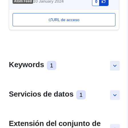
10 January 2024
Atom Feed
0
URL de acceso
Keywords
1
keyboard_arrow_down
Servicios de datos
1
keyboard_arrow_down
Extensión del conjunto de