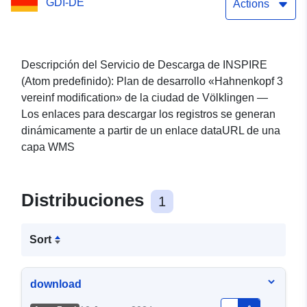
GDI-DE
«Hahnenkopf 3 vereinf
Actions
modification»
Descripción del Servicio de Descarga de INSPIRE
(Atom predefinido): Plan de desarrollo «Hahnenkopf 3
vereinf modification» de la ciudad de Völklingen —
Los enlaces para descargar los registros se generan
dinámicamente a partir de un enlace dataURL de una
capa WMS
Distribuciones
1
Sort
download