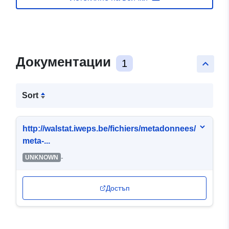
Документации
1
keyboard_arrow_up
Sort
http://walstat.iweps.be/fichiers/metadonnees/
meta-...
-
UNKNOWN
Достъп