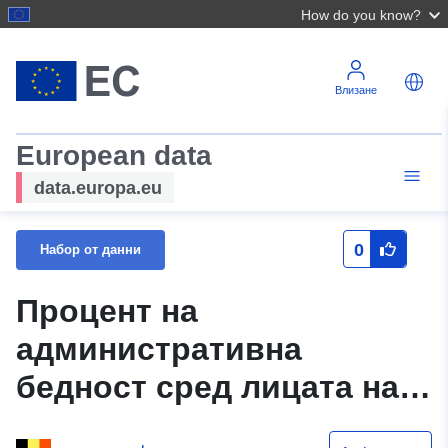
How do you know?
Влизане
European data
data.europa.eu
0
Набор от данни
Процент на
административна
бедност сред лицата на
възраст 25—44 години