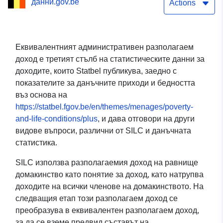
данни.gov.be
Actions
Еквивалентният административен разполагаем
доход е третият стълб на статистическите данни за
доходите, които Statbel публикува, заедно с
показателите за данъчните приходи и бедността
въз основа на
https://statbel.fgov.be/en/themes/menages/poverty-
and-life-conditions/plus
, и дава отговори на други
видове въпроси, различни от SILC и данъчната
статистика.
SILC използва разполагаемия доход на равнище
домакинство като понятие за доход, като натрупва
доходите на всички членове на домакинството. На
следващия етап този разполагаем доход се
преобразува в еквивалентен разполагаем доход,
за да се вземе предвид съставът на