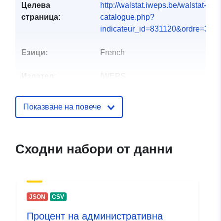
Целева
http://walstat.iweps.be/walstat-
страница:
catalogue.php?
indicateur_id=831120&ordre=3#
Езици:
French
Издател:
IWEPS
Звено за връзка:
François Ghesquiere
Показване на повече
Имейл:
mailto:f.ghesquiere@iweps.be
Сходни набори от данни
Каталожен
Добавено към data.europa.eu:
19
запис:
February 2025
Актуализирана на data.europa.eu
30 July 2026
JSON
CSV
Процент на административна
Пространствени
Координати:
[ [ 2.54, 50.85