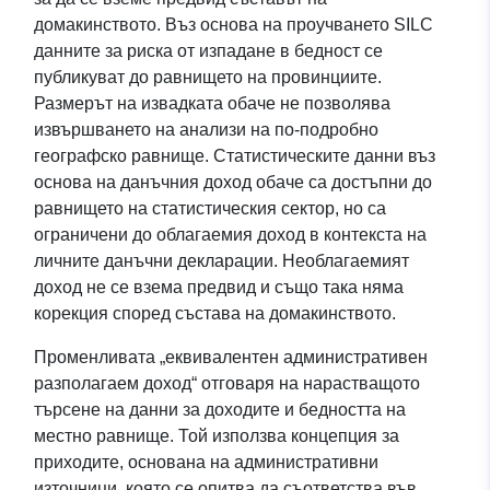
домакинството. Въз основа на проучването SILC
данните за риска от изпадане в бедност се
публикуват до равнището на провинциите.
Размерът на извадката обаче не позволява
извършването на анализи на по-подробно
географско равнище. Статистическите данни въз
основа на данъчния доход обаче са достъпни до
равнището на статистическия сектор, но са
ограничени до облагаемия доход в контекста на
личните данъчни декларации. Необлагаемият
доход не се взема предвид и също така няма
корекция според състава на домакинството.
Променливата „еквивалентен административен
разполагаем доход“ отговаря на нарастващото
търсене на данни за доходите и бедността на
местно равнище. Той използва концепция за
приходите, основана на административни
източници, която се опитва да съответства във