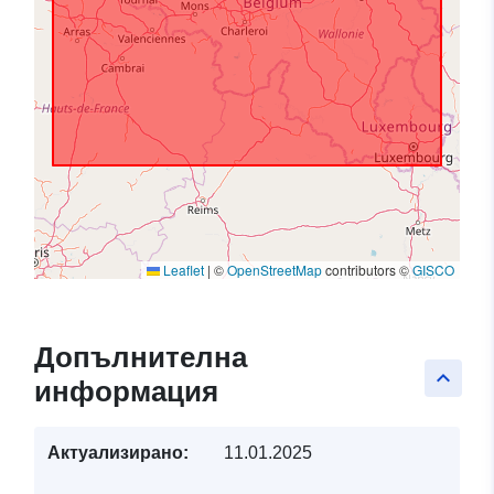
Leaflet
|
©
OpenStreetMap
contributors ©
GISCO
Допълнителна
keyboard_arrow_up
информация
Актуализирано:
11.01.2025