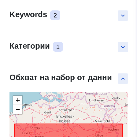
Keywords
2
keyboard_arrow_down
Категории
1
keyboard_arrow_down
Обхват на набор от данни
keyboard_arrow_up
+
−