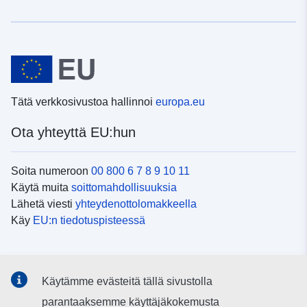
Tätä verkkosivustoa hallinnoi
europa.eu
Ota yhteyttä EU:hun
Soita numeroon
00 800 6 7 8 9 10 11
Käytä muita
soittomahdollisuuksia
Lähetä viesti
yhteydenottolomakkeella
Käy
EU:n tiedotuspisteessä
Sosiaalinen media
Käytämme evästeitä tällä sivustolla
EU
sosiaalisessa mediassa
parantaaksemme käyttäjäkokemusta