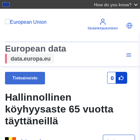
How do you know?
Sisäänkirjautuminen
European data
data.europa.eu
0
Tietoaineisto
Hallinnollinen
köyhyysaste 65 vuotta
täyttäneillä