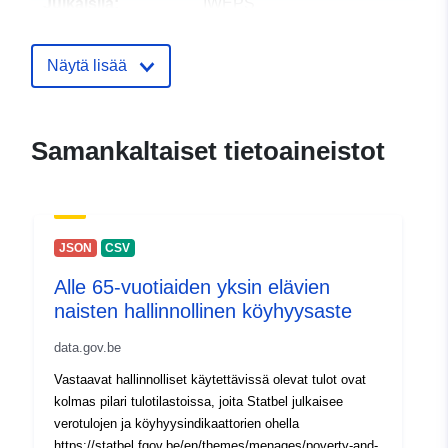
Julkaisija:
IWEPS
Yhteyspisteet:
François Ghesquiere
Näytä lisää
S-posti:
mailto:f.ghesquiere@iweps.be
Samankaltaiset tietoaineistot
Luetteloluetteloa
Lisätty dataan.europa.eu:
19
koskeva rekisteri:
February 2025
Päivitetty data.europa.eu:
30
July 2026
JSON
CSV
Alle 65-vuotiaiden yksin elävien
Alueellinen:
Koordinaatit:
[ [ 2.54, 50.85 ],
naisten hallinnollinen köyhyysaste
[ 6.41, 50.85 ], [ 6.41, 49.49 ],
[ 2.54, 49.49 ], [ 2.54, 50.85 ]
data.gov.be
]
Vastaavat hallinnolliset käytettävissä olevat tulot ovat
Tyyppi:
Polygon
kolmas pilari tulotilastoissa, joita Statbel julkaisee
verotulojen ja köyhyysindikaattorien ohella
Tunnisteet:
831120-5
https://statbel.fgov.be/en/themes/menages/poverty-and-