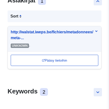
Asiakirjat
1
keyboard_arrow_up
Sort
http://walstat.iweps.be/fichiers/metadonnees/
meta-...
-
UNKNOWN
Pääsy tietoihin
Keywords
2
keyboard_arrow_down