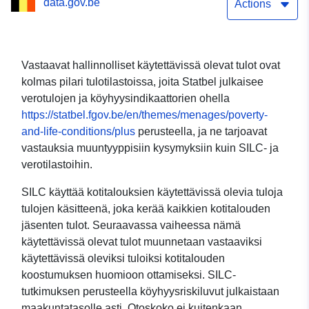
data.gov.be
Actions
Vastaavat hallinnolliset käytettävissä olevat tulot ovat
kolmas pilari tulotilastoissa, joita Statbel julkaisee
verotulojen ja köyhyysindikaattorien ohella
https://statbel.fgov.be/en/themes/menages/poverty-
and-life-conditions/plus
perusteella, ja ne tarjoavat
vastauksia muuntyyppisiin kysymyksiin kuin SILC- ja
verotilastoihin.
SILC käyttää kotitalouksien käytettävissä olevia tuloja
tulojen käsitteenä, joka kerää kaikkien kotitalouden
jäsenten tulot. Seuraavassa vaiheessa nämä
käytettävissä olevat tulot muunnetaan vastaaviksi
käytettävissä oleviksi tuloiksi kotitalouden
koostumuksen huomioon ottamiseksi. SILC-
tutkimuksen perusteella köyhyysriskiluvut julkaistaan
maakuntatasolle asti. Otoskoko ei kuitenkaan