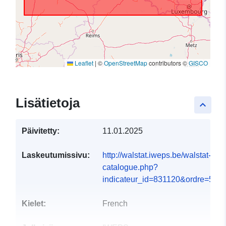
Leaflet
|
©
OpenStreetMap
contributors ©
GISCO
Lisätietoja
keyboard_arrow_up
Päivitetty:
11.01.2025
Laskeutumissivu:
http://walstat.iweps.be/walstat-
catalogue.php?
indicateur_id=831120&ordre=5#
Kielet:
French