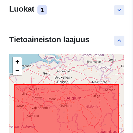
Luokat
1
keyboard_arrow_down
Tietoaineiston laajuus
keyboard_arrow_up
+
−