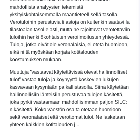
mahdollista analyysien tekemistä
yksityiskohtaisemmalla maantieteellisellä tasolla.
Verotuloihin perustuvia tilastoja on kuitenkin saatavilla
tilastoalan tasolle asti, mutta ne rajoittuvat verotettaviin
tuloihin henkilökohtaisten veroilmoitusten yhteydessä.
Tuloja, jotka eivät ole veronalaisia, ei oteta huomioon,
eikä niitä myöskään korjata kotitalouden
koostumuksen mukaan.
Muuttuja ”vastaavat käytettävissä olevat hallinnolliset
tulot” vastaa tuloja ja köyhyyttä koskevien lukujen
kasvavaan kysyntään paikallistasolla. Siinä käytetään
hallinnollisiin lähteisiin perustuvaa tulojen käsitettä,
joka pyrkii vastaamaan mahdollisimman paljon SILC:
n käsitettä. Koko väestön osalta otetaan huomioon
sekä veronalaiset että verottomat tulot. Ne lasketaan
yhteen kaikkien kotitalouden j...