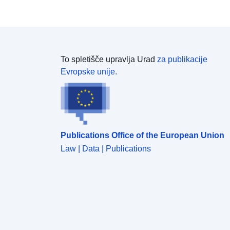
Vendar so statistični podatki, ki temeljijo na davčnih
dohodkih, na voljo do ravni statističnega sektorja,
vendar so omejeni na obdavčljivi dohodek v okviru
napovedi za odmero dohodnine. Neobdavčljivi
dohodek se ne upošteva in tudi ni popravka glede
na sestavo gospodinjstva. Spremenljivka
To spletišče upravlja Urad
za publikacije
„enakovreden razpoložljivi administrativni dohodek“
Evropske unije.
se odziva na vse večje povpraševanje po podatkih
o dohodku in revščini na lokalni ravni. Uporablja
koncept prihodkov, ki temelji na upravnih virih, ki
poskuša čim bolj ustrezati konceptu SILC. Za
prebivalstvo kot celoto se upoštevajo obdavčljivi in
Publications Office of the European Union
neobdavčljivi dohodki. Seštejejo se za vse člane
gospodinjstva, da bi pridobili administrativni
Law | Data | Publications
razpoložljivi dohodek za gospodinjstvo. Nato se
prilagodijo velikosti gospodinjstva, da se upošteva
ekonomija obsega, ki izhaja iz skupnega življenja.
Natančneje, administrativni razpoložljivi dohodek
gospodinjstva se deli s številom porabniških enot
gospodinjstva, da se pridobi enakovreden
administrativni razpoložljivi dohodek. Število