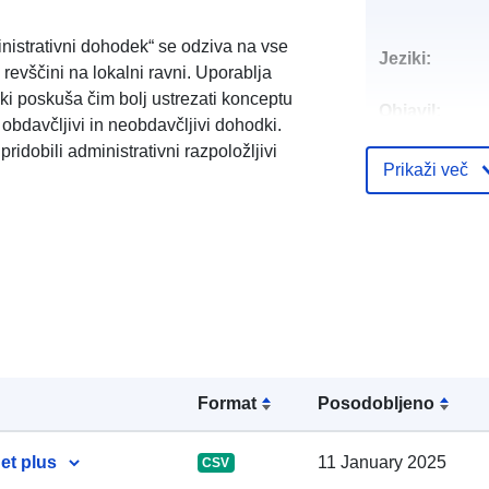
nistrativni dohodek“ se odziva na vse
Jeziki:
evščini na lokalni ravni. Uporablja
 ki poskuša čim bolj ustrezati konceptu
Objavil:
obdavčljivi in neobdavčljivi dohodki.
ridobili administrativni razpoložljivi
Kontaktne to
Prikaži več
.
Katalogski za
Format
Posodobljeno
Prostorski:
et plus
11 January 2025
CSV