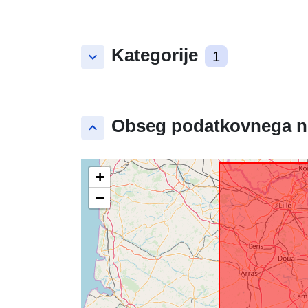
Kategorije
keyboard_arrow_down
1
Obseg podatkovnega n
keyboard_arrow_up
+
−