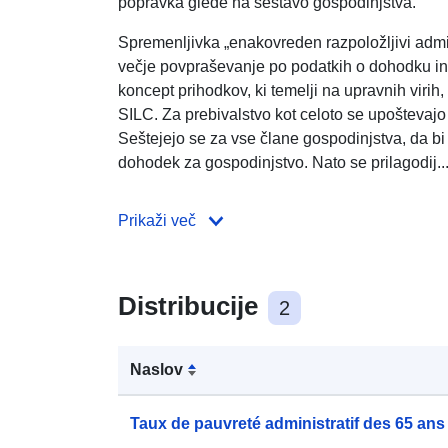
popravka glede na sestavo gospodinjstva.
Spremenljivka „enakovreden razpoložljivi admi
večje povpraševanje po podatkih o dohodku in r
koncept prihodkov, ki temelji na upravnih virih,
SILC. Za prebivalstvo kot celoto se upoštevajo 
Seštejejo se za vse člane gospodinjstva, da bi p
dohodek za gospodinjstvo. Nato se prilagodij..
Prikaži več
Distribucije
2
Naslov
Taux de pauvreté administratif des 65 ans 