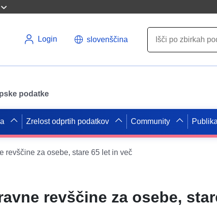
Login
slovenščina
opske podatke
pa
Zrelost odprtih podatkov
Community
Publika
 revščine za osebe, stare 65 let in več
avne revščine za osebe, stare