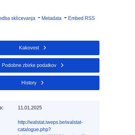
dba sklicevanja
Metadata
Embed
RSS
Kakovost
Podobne zbirke podatkov
History
o:
11.01.2025
http://walstat.iweps.be/walstat-
catalogue.php?