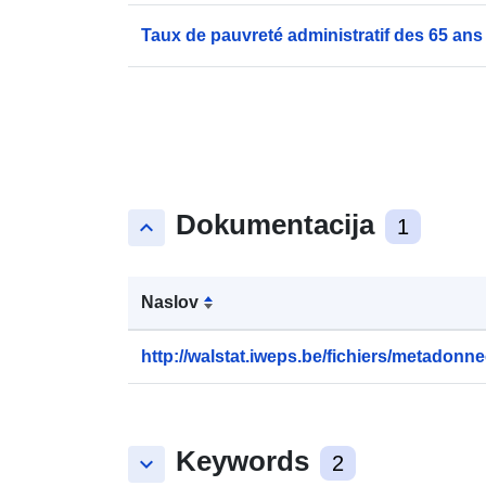
Taux de pauvreté administratif des 65 ans 
Dokumentacija
keyboard_arrow_up
1
Naslov
http://walstat.iweps.be/fichiers/metadonne
Keywords
keyboard_arrow_down
2