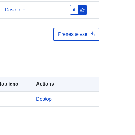
Tip:
Polygon
Dostop
0
:
831120-5
http://data.europa.eu/88u/dataset/83
Prenesite vse
1120-5
public
01 January 2021
obljeno
Actions
 -
31 December 2021
Dostop
iji:
Taux de pauvreté administratif par
âge et type de ménage