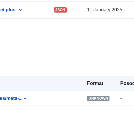
et plus
11 January 2025
JSON
Identifikatorji
uriRef:
Pravice za
dostop:
Časovna
Format
Posod
pokritost:
es/meta-...
-
UNKNOWN
Opombe k verz