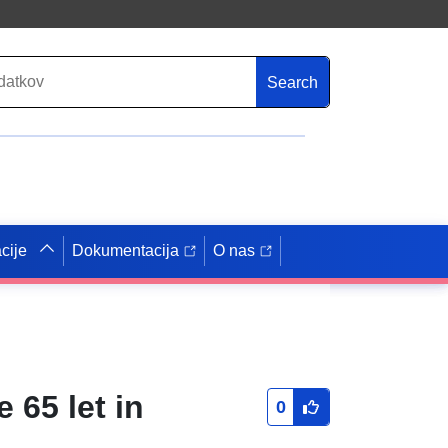
Search
cije
Dokumentacija
O nas
 65 let in
0