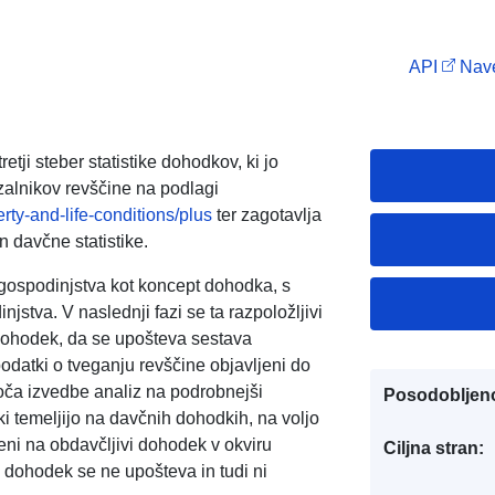
API
Nave
tji steber statistike dohodkov, ki jo
zalnikov revščine na podlagi
rty-and-life-conditions/plus
ter zagotavlja
 davčne statistike.
 gospodinjstva kot koncept dohodka, s
jstva. V naslednji fazi se ta razpoložljivi
 dohodek, da se upošteva sestava
odatki o tveganju revščine objavljeni do
oča izvedbe analiz na podrobnejši
Posodobljen
 ki temeljijo na davčnih dohodkih, na voljo
jeni na obdavčljivi dohodek v okviru
Ciljna stran:
dohodek se ne upošteva in tudi ni