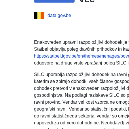
data.gov.be
Enakovreden upravni razpoložljivi dohodek je tre
Statbel objavlja poleg davčnih prihodkov in ka
https://statbel.fgov.be/en/themes/menages/pove
odgovore na druge vrste vprašanj poleg SILC in
SILC uporablja razpoložljivi dohodek na ravni
katerim se zbirajo dohodki vseh članov gospodin
dohodek pretvori v enakovreden razpoložljivi
gospodinjstva. Na podlagi raziskave SILC so p
ravni provinc. Vendar velikost vzorca ne omog
geografski ravni. Vendar so statistični podatki,
do ravni statističnega sektorja, vendar so ome
napovedi za odmero dohodnine. Neobdavčljivi 