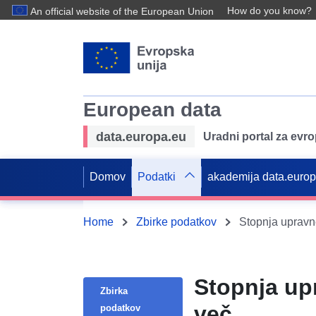
How do you know?
An official website of the European Union
European data
data.europa.eu
Uradni portal za evr
Domov
Podatki
akademija data.euro
Home
Zbirke podatkov
Stopnja upravne
Stopnja upr
Zbirka
več
podatkov