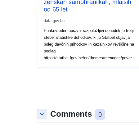
ženskah samohranilkah, mlajših
od 65 let
data.gov.be
Enakovreden upravni razpoložljivi dohodek je tretji
steber statistike dohodkov, ki jo Statbel objavlja
poleg davčnih prihodkov in kazalnikov revščine na
podlagi
https://statbel.fgov.be/en/themes/menages/poverty-
and-life-conditions/plus ter zagotavlja odgovore na
druge vrste vprašanj poleg SILC in davčne
statistike. SILC uporablja razpoložljivi dohodek na
ravni gospodinjstva kot koncept dohodka, s katerim
se zbirajo dohodki vseh članov gospodinjstva. V
naslednji fazi se ta razpoložljivi dohodek pretvori v
enakovreden razpoložljivi dohodek, da se upošteva
Comments
sestava gospodinjstva. Na podlagi raziskave SILC
keyboard_arrow_down
0
so podatki o tveganju revščine objavljeni do ravni
provinc. Vendar velikost vzorca ne omogoča
izvedbe analiz na podrobnejši geografski ravni.