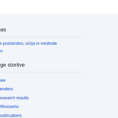
endar so statistični podatki, ki temeljijo na davčnih
ohodkih, na voljo do ravni statističnega sektorja,
endar so omejeni na obdavčljivi dohodek v okviru
apovedi za odmero dohodnine. Neobdavčljivi
ohodek se ne upošteva in tudi ni popravka glede
nas
 sestavo gospodinjstva. Spremenljivka
enakovreden razpoložljivi administrativni dohodek“
e odziva na vse večje povpraševanje po podatkih
 poslanstvo, vizija in vrednote
 dohodku in revščini na lokalni ravni. Uporablja
en
oncept prihodkov, ki temelji na upravnih virih, ki
oskuša čim bolj ustrezati konceptu SILC. Za
ge storitve
rebivalstvo kot celoto se upoštevajo obdavčljivi in
eobdavčljivi dohodki. Seštejejo se za vse člane
ospodinjstva, da bi pridobili administrativni
law
azpoložljivi dohodek za gospodinjstvo. Nato se
rilagodijo velikosti gospodinjstva, da se upošteva
tenders
konomija obsega, ki izhaja iz skupnega življenja.
esearch results
atančneje, administrativni razpoložljivi dohodek
ospodinjstva se deli s številom porabniških enot
Whoiswho
ospodinjstva, da se pridobi enakovreden
ublications
dministrativni razpoložljivi dohodek. Število