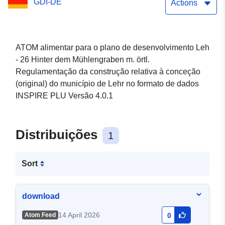
GDI-DE
Regulamentação da
Actions
construção relativa à
conceção (original) do
ATOM alimentar para o plano de desenvolvimento Leh
- 26 Hinter dem Mühlengraben m. örtl.
município de Lehr
Regulamentação da construção relativa à conceção
(original) do município de Lehr no formato de dados
INSPIRE PLU Versão 4.0.1
Distribuições
1
Sort
download
14 April 2026
Atom Feed
0