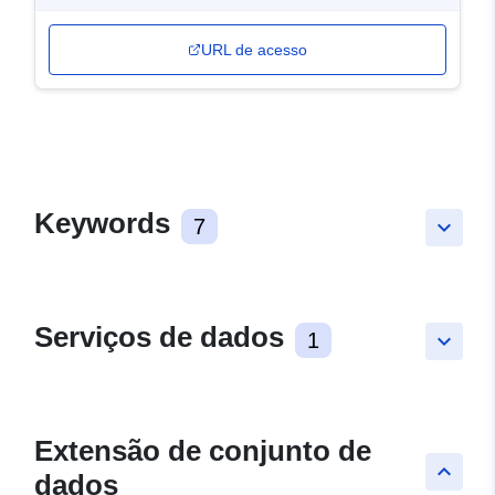
URL de acesso
Keywords
7
keyboard_arrow_down
Serviços de dados
1
keyboard_arrow_down
Extensão de conjunto de
keyboard_arrow_up
dados