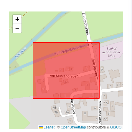
+
−
Leaflet
|
©
OpenStreetMap
contributors ©
GISCO