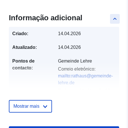
Informação adicional
keyboard_arrow_up
Criado:
14.04.2026
Atualizado:
14.04.2026
Pontos de
Gemeinde Lehre
contacto:
Correio eletrónico:
mailto:rathaus@gemeinde-
lehre.de
Endereço:
Marktstraße 10,
Lehre, D-38165,
Deutschland
Mostrar mais
URL:
https://gemeinde-
lehre.de