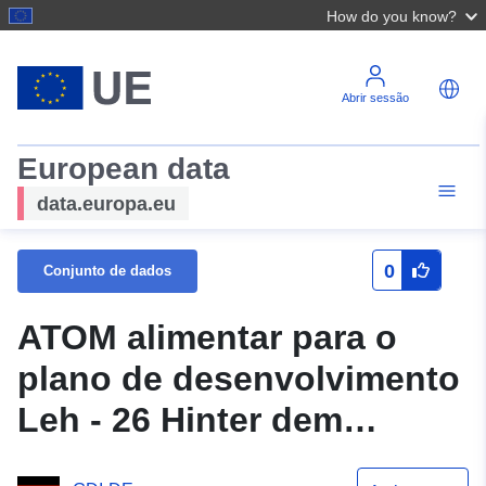
How do you know?
Abrir sessão
European data
data.europa.eu
0
Conjunto de dados
ATOM alimentar para o
plano de desenvolvimento
Leh - 26 Hinter dem
Mühlengraben m. örtl.