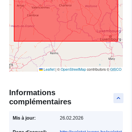
Leaflet
|
©
OpenStreetMap
contributors ©
GISCO
Informations
keyboard_arrow_up
complémentaires
Mis à jour:
26.02.2026