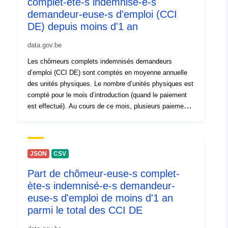
complet-ète-s indemnisé-e-s
30 July 2026
demandeur-euse-s d'emploi (CCI
DE) depuis moins d'1 an
spatial:
Coordonnées:
[ [ 2.54, 50.85
], [ 6.41, 50.85 ], [ 6.41, 49.49
data.gov.be
], [ 2.54, 49.49 ], [ 2.54, 50.85
Les chômeurs complets indemnisés demandeurs
] ]
d’emploi (CCI DE) sont comptés en moyenne annuelle
Type:
Polygon
des unités physiques. Le nombre d’unités physiques est
compté pour le mois d’introduction (quand le paiement
est effectué). Au cours de ce mois, plusieurs paiements
Identificateurs:
833900-4
peuvent être effectués pour une seule personne. En
effet, un paiement peut se rapporter à un mois dans le
uriRef:
http://data.europa.eu/88u/dataset/
passé. Le mois auquel un paiement a trait, est appelé
4
mois de référence. Les statistiques de paiements de
JSON
CSV
l’ONEM sont basées sur le mois d’introduction, et non
Droits d'accès:
public
Part de chômeur-euse-s complet-
sur le mois de référence. La notion d’unités physiques
ète-s indemnisé-e-s demandeur-
ne fait donc pas référence au nombre de personnes
Couverture
01 January 2025
payées. La moyenne annuelle est calculée en divisant la
euse-s d'emploi de moins d'1 an
somme du nombre mensuel d'unités physiques par 12
temporelle:
parmi le total des CCI DE
 -
31 December 2025
voir aussi site de l' "[\2](\1)"