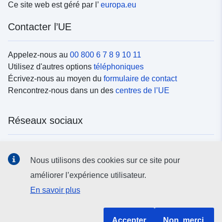
Ce site web est géré par l’
europa.eu
Contacter l’UE
Appelez-nous au
00 800 6 7 8 9 10 11
Utilisez d'autres options
téléphoniques
Écrivez-nous au moyen du
formulaire de contact
Rencontrez-nous dans un des
centres de l’UE
Réseaux sociaux
Trouvez l’UE sur les
réseaux sociaux
Nous utilisons des cookies sur ce site pour
améliorer l’expérience utilisateur.
Institutions et organes de l’UE
En savoir plus
Rechercher tous les organes et institutions de l’UE
Accepter
Non, merci.