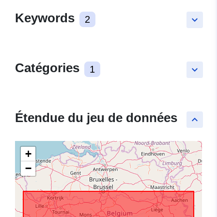
Keywords
2
keyboard_arrow_down
Catégories
1
keyboard_arrow_down
Étendue du jeu de données
keyboard_arrow_up
+
−