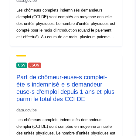
data.gov.be
Notes de version:
Chômeur-euse-s complet-
Les chômeurs complets indemnisés demandeurs
ète-s indemnisé-e-s
d’emploi (CCI DE) sont comptés en moyenne annuelle
demandeur-euse-s
des unités physiques. Le nombre d’unités physiques est
d’emploi (CCI DE), durée
compté pour le mois d’introduction (quand le paiement
d'inoccupation
est effectué). Au cours de ce mois, plusieurs paiements
peuvent être effectués pour une seule personne. En
effet, un paiement peut se rapporter à un mois dans le
passé. Le mois auquel un paiement a trait, est appelé
mois de référence. Les statistiques de paiements de
CSV
JSON
l’ONEM sont basées sur le mois d’introduction, et non
Part de chômeur-euse-s complet-
sur le mois de référence. La notion d’unités physiques
ète-s indemnisé-e-s demandeur-
ne fait donc pas référence au nombre de personnes
payées. La moyenne annuelle est calculée en divisant la
euse-s d'emploi depuis 1 ans et plus
somme du nombre mensuel d'unités physiques par 12
parmi le total des CCI DE
voir aussi site de l' "[\2](\1)"
data.gov.be
Les chômeurs complets indemnisés demandeurs
d’emploi (CCI DE) sont comptés en moyenne annuelle
des unités physiques. Le nombre d’unités physiques est