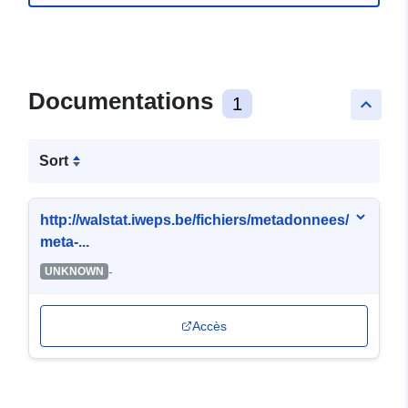
Documentations
1
keyboard_arrow_up
Sort
http://walstat.iweps.be/fichiers/metadonnees/
meta-...
-
UNKNOWN
Accès