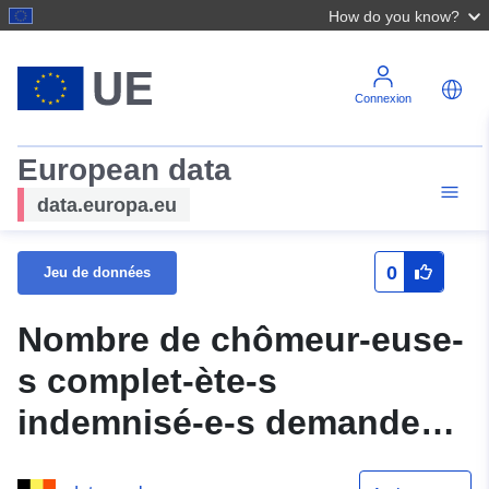
How do you know?
Connexion
European data
data.europa.eu
0
Jeu de données
Nombre de chômeur-euse-
s complet-ète-s
indemnisé-e-s demandeur-
euse-s d'emploi (CCI DE)