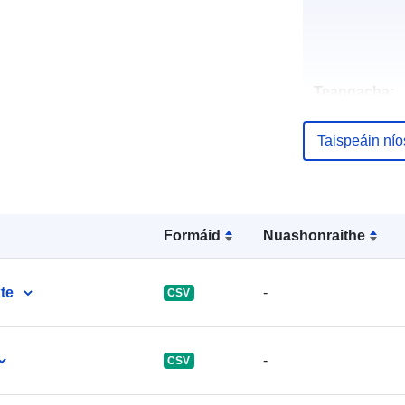
Teangacha:
Pointí teagmh
Taispeáin ní
Taifead Catal
Formáid
Nuashonraithe
te
-
CSV
Spásúil:
-
CSV