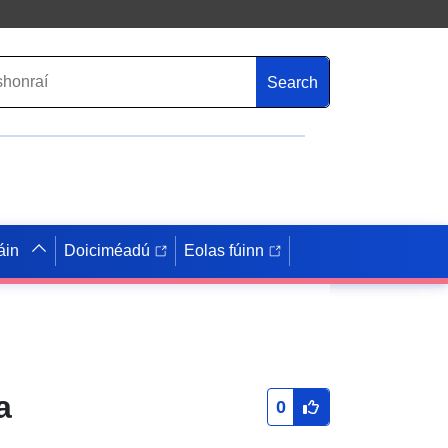
Search
áin
Doiciméadú
Eolas fúinn
a
0