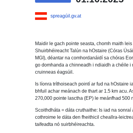
spreagúil.gv.at
Maidir le gach pointe seasta, chomh maith lei
Shuirbhéireacht Talún na hOstaire (Córas Úsáid
MGI), déantar na comhordanáidí sa chóras Eor
go domhanda a chinneadh i ndiaidh a chéile i 
cruinneas éagsúil.
Is líonra tríthoiseach pointí ar fud na hOstaire 
bhfuil achar meánach de thart ar 1.5 km acu. A
270,000 pointe lasctha (EP) le meánfhad 500 
Scoithdháta = dáta cruthaithe: Is iad na sonraí
cothroime le dáta den fheithicil cheallra-leict
taifeadta nó suirbhéireachta.