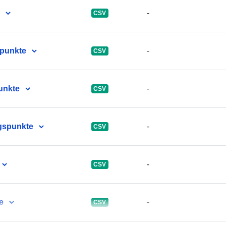
-
CSV
Bunfhoinse:
spunkte
-
CSV
uriRef:
unkte
-
CSV
Raon ama:
gspunkte
-
CSV
-
CSV
e
-
CSV