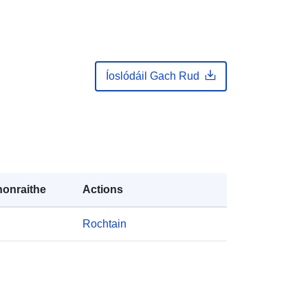
Íoslódáil Gach Rud
onraithe
Actions
Rochtain