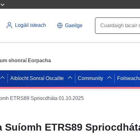
Logáil isteach
Gaeilge
il um shonraí Eorpacha
Aibíocht Sonraí Oscailte
Community
Foilseach
uíomh ETRS89 Spriocdháta 01.10.2025
ta Suíomh ETRS89 Spriocdhát