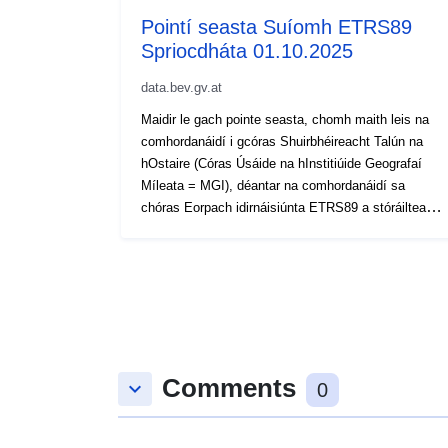
Pointí seasta Suíomh ETRS89
Spriocdháta 01.10.2025
data.bev.gv.at
Maidir le gach pointe seasta, chomh maith leis na
comhordanáidí i gcóras Shuirbhéireacht Talún na
hOstaire (Córas Úsáide na hInstitiúide Geografaí
Míleata = MGI), déantar na comhordanáidí sa
chóras Eorpach idirnáisiúnta ETRS89 a stóráiltear
go domhanda a chinneadh i ndiaidh a chéile i roinnt
céimeanna cur chun feidhme le cruinneas éagsúil.
Is líonra tríthoiseach pointí ar fud na hOstaire iad na
59,000 pointe triantánaithe (TP) a bhfuil achar
meánach de thart ar 1.5 km acu. As na TPanna sin,
díorthaíodh thart ar 270,000 pointe lasctha (EP) le
meánfhad 500 m. Scoithdháta = dáta cruthaithe: Is
Comments
iad na sonraí ar an lá seo an bunachar sonraí is
keyboard_arrow_down
0
cothroime le dáta den fheithicil cheallra-leictreach.
Níl sé seo comhionann leis an dáta taifeadta nó