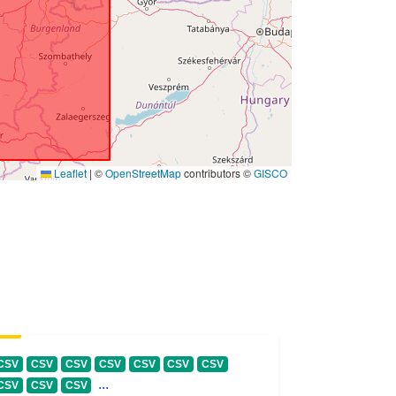
Leaflet
|
©
OpenStreetMap
contributors ©
GISCO
CSV
CSV
CSV
CSV
CSV
CSV
CSV
...
CSV
CSV
CSV