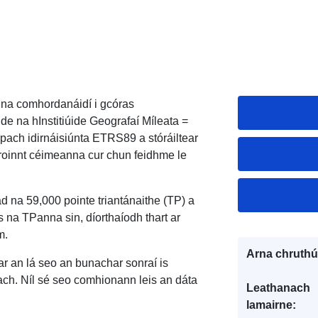
s na comhordanáidí i gcóras
e na hInstitiúide Geografaí Míleata =
pach idirnáisiúnta ETRS89 a stóráiltear
roinnt céimeanna cur chun feidhme le
iad na 59,000 pointe triantánaithe (TP) a
s na TPanna sin, díorthaíodh thart ar
m.
Arna chruthú
 ar an lá seo an bunachar sonraí is
reach. Níl sé seo comhionann leis an dáta
Leathanach
lamairne: