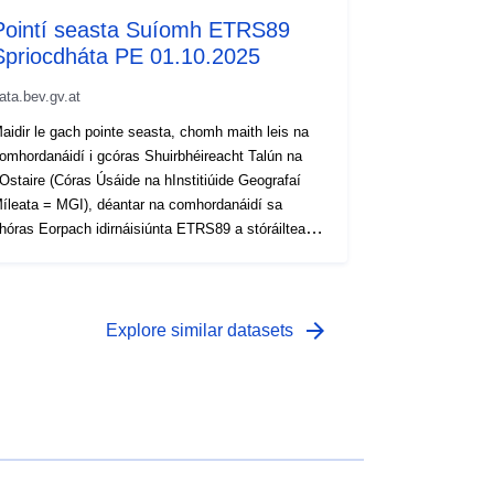
Pointí seasta Suíomh ETRS89
Spriocdháta PE 01.10.2025
ata.bev.gv.at
aidir le gach pointe seasta, chomh maith leis na
omhordanáidí i gcóras Shuirbhéireacht Talún na
Ostaire (Córas Úsáide na hInstitiúide Geografaí
íleata = MGI), déantar na comhordanáidí sa
hóras Eorpach idirnáisiúnta ETRS89 a stóráiltear
o domhanda a chinneadh i ndiaidh a chéile i roinnt
éimeanna cur chun feidhme le cruinneas éagsúil.
s líonra tríthoiseach pointí ar fud na hOstaire iad na
9,000 pointe triantánaithe (TP) a bhfuil achar
arrow_forward
Explore similar datasets
eánach de thart ar 1.5 km acu. As na TPanna sin,
íorthaíodh thart ar 270,000 pointe lasctha (EP) le
nfhad 500 m. Scoithdháta = dáta cruthaithe: Is
ad na sonraí ar an lá seo an bunachar sonraí is
othroime le dáta den fheithicil cheallra-leictreach.
íl sé seo comhionann leis an dáta taifeadta nó