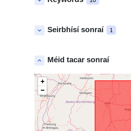
keyboard_arrow_down
10
Seirbhísí sonraí
keyboard_arrow_down
1
Méid tacar sonraí
keyboard_arrow_up
+
−