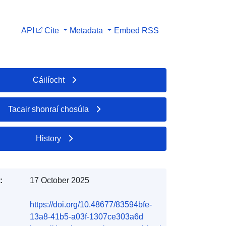
API
Cite
Metadata
Embed
RSS
Cáilíocht
Tacair shonraí chosúla
History
:
17 October 2025
https://doi.org/10.48677/83594bfe-
13a8-41b5-a03f-1307ce303a6d