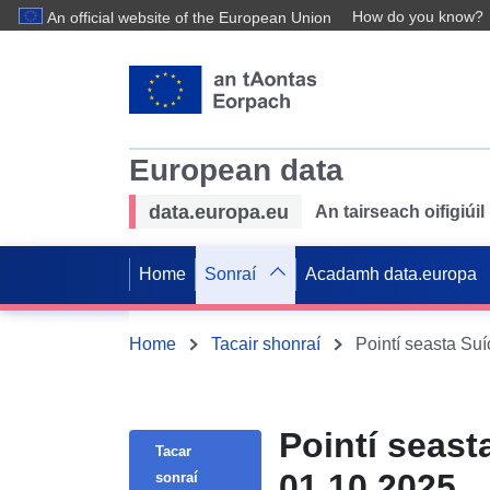
How do you know?
An official website of the European Union
European data
data.europa.eu
An tairseach oifigiú
Home
Sonraí
Acadamh data.europa
Home
Tacair shonraí
Pointí seasta S
Pointí seas
Tacar
01.10.2025
sonraí