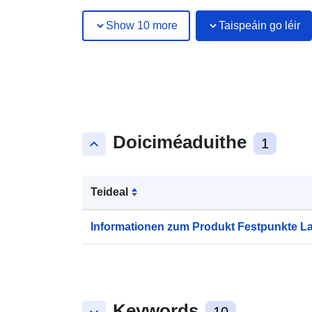
Show 10 more
Taispeáin go léir
Doiciméaduithe
keyboard_arrow_up
1
Teideal
Informationen zum Produkt Festpunkte 
Keywords