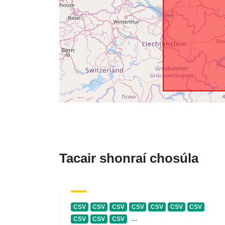
Tacair shonraí chosúla
CSV
CSV
CSV
CSV
CSV
CSV
CSV
...
CSV
CSV
CSV