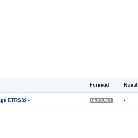
Formáid
Nuash
Lage ETRS89
-
UNKNOWN