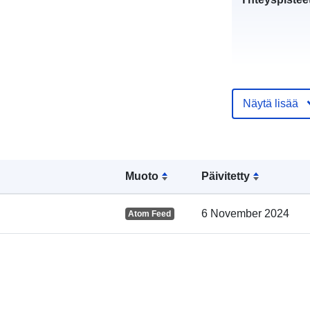
Näytä lisää
Luetteloluett
koskeva rekis
Muoto
Päivitetty
6 November 2024
Atom Feed
Alueellinen: