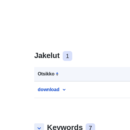
Jakelut
1
Otsikko
download
Keywords
keyboard_arrow_down
7