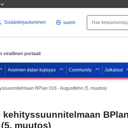
Sisäänkirjautuminen
suomi
virallinen portaali
Avoimen datan kypsyys
Community
Julkaisut
yssuunnitelmaan BPlan 016 - Augustfehn (5. muutos)
kehityssuunnitelmaan BPlan
(5. muutos)