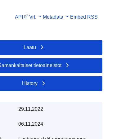
API
Vrt.
Metadata
Embed
RSS
Laatu
Samankaltaiset tietoaineistot
History
29.11.2022
06.11.2024
t:
Fachbereich Baugenehmigung,