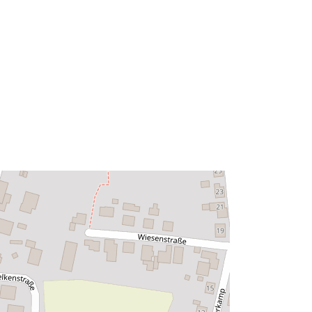
Tyyppi:
Polygon
Tietoaineistolinkki:
http://data.europa.eu/eli/reg/2009/97
6
http://data.europa.eu/88u/dataset/83
8b1d09-6caa-4e95-bf89-
eea8bb6af775