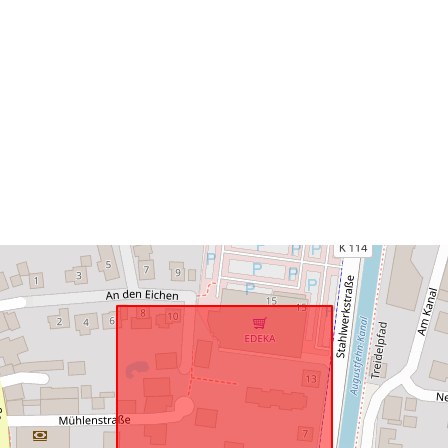
Vastaa:
uriRef: