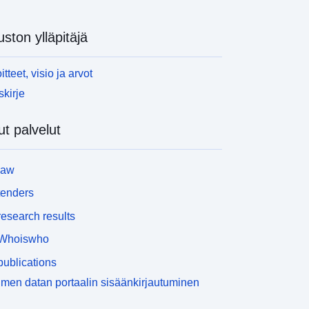
uston ylläpitäjä
itteet, visio ja arvot
skirje
t palvelut
law
tenders
esearch results
Whoiswho
ublications
men datan portaalin sisäänkirjautuminen