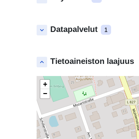
Datapalvelut
keyboard_arrow_down
1
Tietoaineiston laajuus
keyboard_arrow_up
+
−