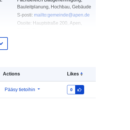
Bauleitplanung, Hochbau, Gebäude
S-posti:
mailto:gemeinde@apen.de
Osoite:
Hauptstraße 200, Apen,
26889, Deutschland
URL-osoite:
http://www.apen.de
eloa
Lisätty dataan.europa.eu:
21
teri:
February 2026
Päivitetty data.europa.eu:
25 July
Actions
Likes
2026
Pääsy tietoihin
0
Koordinaatit:
[ [ 7.7599954,
53.2184318 ], [ 7.7623007,
53.2184318 ], [ 7.7623007,
53.2166447 ], [ 7.7599954,
53.2166447 ], [ 7.7599954,
53.2184318 ] ]