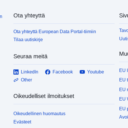
Ota yhteyttä
Siv
in
Tavo
Ota yhteyttä European Data Portal-tiimiin
Uuti
Tilaa uutiskirje
Muu
Seuraa meitä
EU 
LinkedIn
Facebook
Youtube
EU 
Other
EU r
Oikeudelliset ilmoitukset
EU 
EU p
Oikeudellinen huomautus
Avoi
Evästeet