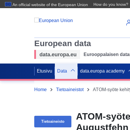
How do you know?
An official website of the European Union
European data
data.europa.eu
Eurooppalaisen datan 
Etusivu
Data
data.europa academy
Home
Tietoaineistot
ATOM-syöte kehit
ATOM-syöte 
Tietoaineisto
Augustfehn 