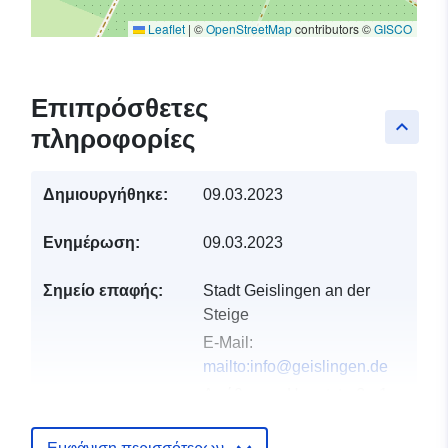
Leaflet
|
©
OpenStreetMap
contributors ©
GISCO
Επιπρόσθετες
keyboard_arrow_up
πληροφορίες
Δημιουργήθηκε:
09.03.2023
Ενημέρωση:
09.03.2023
Σημείο επαφής:
Stadt Geislingen an der
Steige
E-Mail:
mailto:info@geislingen.de
Διεύθυνση:
Hauptstraße 1,
Geislingen an der Steige,
73312, Deutschland