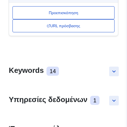
Προεπισκόπηση
URL πρόσβασης
Keywords
14
keyboard_arrow_down
Υπηρεσίες δεδομένων
1
keyboard_arrow_down