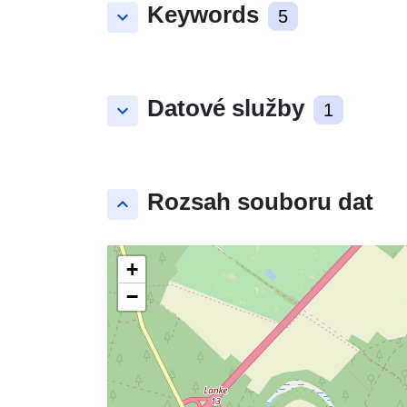
Keywords
keyboard_arrow_down
5
Datové služby
keyboard_arrow_down
1
Rozsah souboru dat
keyboard_arrow_up
+
−