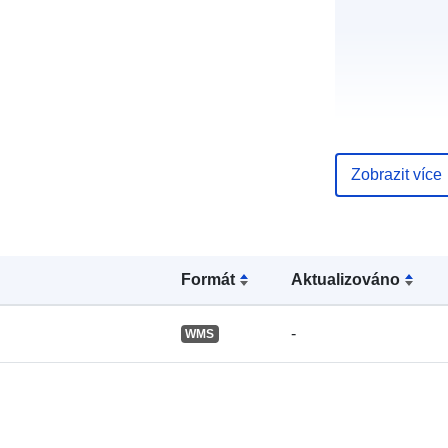
Katalogový
záznam:
Zobrazit více
Místní:
Formát
Aktualizováno
-
WMS
Identifikátory