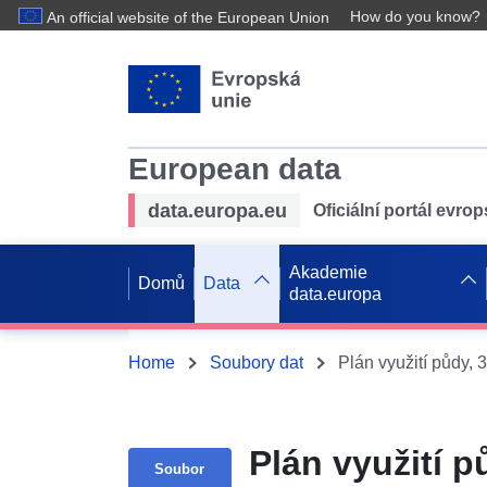
How do you know?
An official website of the European Union
European data
data.europa.eu
Oficiální portál evro
Akademie
Domů
Data
data.europa
Home
Soubory dat
Plán využití 
Soubor