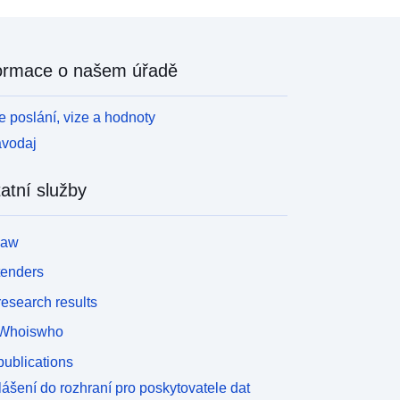
ormace o našem úřadě
 poslání, vize a hodnoty
avodaj
atní služby
law
tenders
esearch results
Whoiswho
ublications
lášení do rozhraní pro poskytovatele dat