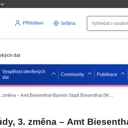
Přihlášení
čeština
pských dat
Vyspělost otevřených
Community
Publikace
dat
Plán využití půdy, 3. změna – Amt Biesenthal-Barnim Stadt Biesenthal (WMS)
půdy, 3. změna – Amt Biesenth