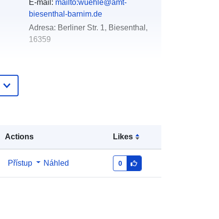
E-mail:
mailto:wuehle@amt-
biesenthal-barnim.de
Adresa:
Berliner Str. 1, Biesenthal,
16359
Přidáno do data.europa.eu:
21
February 2026
Aktualizace údajů.europa.eu:
25
July 2026
Souřadnice:
[ [ 13.585, 52.783 ], [
Actions
Likes
13.6209, 52.783 ], [ 13.6209,
52.7622 ], [ 13.585, 52.7622 ], [
13.585, 52.783 ] ]
Přístup
Náhled
0
Typ:
Polygon
:
https://registry.gdi-
de.org/id/de.bb.metadata/83bee9e1-