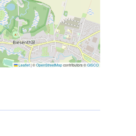
Leaflet
|
©
OpenStreetMap
contributors ©
GISCO