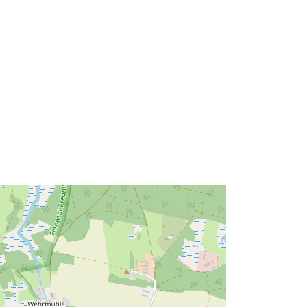
30f6-4c16-8adf-402c3a218167
http://data.europa.eu/88u/dataset/83
bee9e1-30f6-4c16-8adf-
402c3a218167