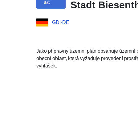
Stadt Biesent
dat
GDI-DE
Jako přípravný územní plán obsahuje územní p
obecní oblast, která vyžaduje provedení prost
vyhlášek.