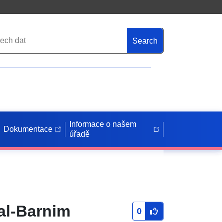
Search
Informace o našem
Dokumentace
úřadě
al-Barnim
0