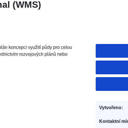
hal (WMS)
lán koncepci využití půdy pro celou
řednictvím rozvojových plánů nebo
Vytvořeno:
Kontaktní mís