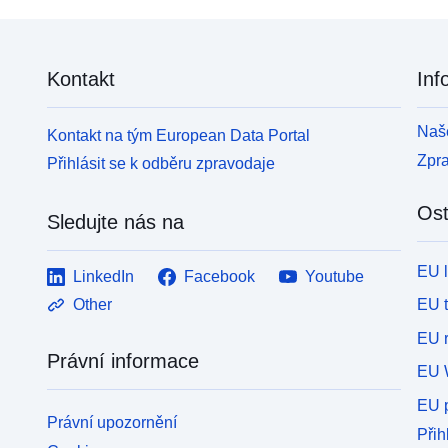
Kontakt
Inf
Naše
Kontakt na tým European Data Portal
Zpr
Přihlásit se k odběru zpravodaje
Ost
Sledujte nás na
EU 
LinkedIn
Facebook
Youtube
EU 
Other
EU r
Právní informace
EU 
EU p
Právní upozornění
Přih