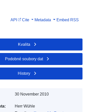
API
Cite
Metadata
Embed
RSS
Kvalita
Podobné soubory dat
History
30 November 2010
ta:
Herr Wühle