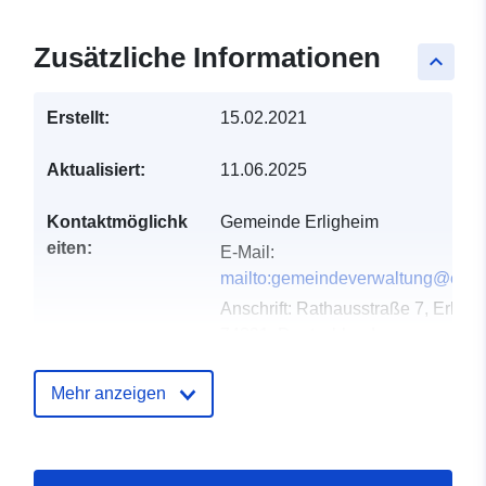
Zusätzliche Informationen
keyboard_arrow_up
Erstellt:
15.02.2021
Aktualisiert:
11.06.2025
Kontaktmöglichk
Gemeinde Erligheim
eiten:
E-Mail:
mailto:gemeindeverwaltung@erlig
Anschrift:
Rathausstraße 7, Erligh
74391, Deutschland
URL:
http://www.erligheim.de
Mehr anzeigen
Verzeichnis der
Zu data.europa.eu hinzugefügt:
Kataloge:
21 February 2026
Aktualisiert auf data.europa.eu: