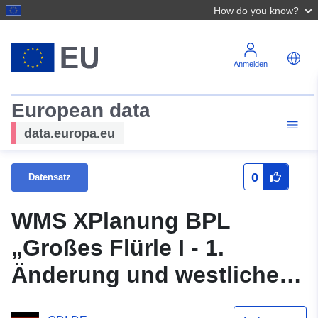
How do you know?
Anmelden
European data
data.europa.eu
0
Datensatz
WMS XPlanung BPL
„Großes Flürle I - 1.
Änderung und westliche
Erweiterung“