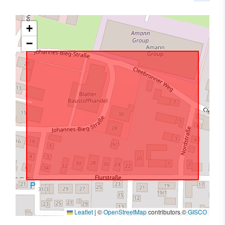
+
−
Leaflet
|
©
OpenStreetMap
contributors ©
GISCO