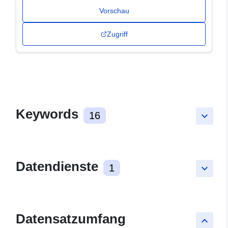
Vorschau
Zugriff
Keywords
16
keyboard_arrow_down
Datendienste
1
keyboard_arrow_down
Datensatzumfang
keyboard_arrow_up