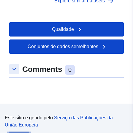
arrow_forward
Explore similar datasets
Qualidade
Conjuntos de dados semelhantes
Comments
keyboard_arrow_down
0
Este sítio é gerido pelo
Serviço das Publicações da
União Europeia