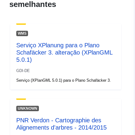
semelhantes
Espacial:
Coordenadas:
[ [ 9.9145147,
49.0201631 ], [ 9.9155436,
49.0201631 ], [ 9.9155436,
WMS
49.019358 ], [ 9.9145147,
Serviço XPlanung para o Plano
49.019358 ], [ 9.9145147,
Schafäcker 3. alteração (XPlanGML
49.0201631 ] ]
5.0.1)
Tipo:
Polygon
GDI-DE
uriRef:
http://data.europa.eu/88u/dataset
Serviço (XPlanGML 5.0.1) para o Plano Schafäcker 3.
a994-43d8-ae34-fdfb86e69d3d
UNKNOWN
PNR Verdon - Cartographie des
Alignements d'arbres - 2014/2015