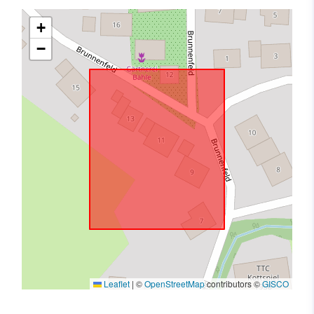
+
−
Leaflet
|
©
OpenStreetMap
contributors ©
GISCO