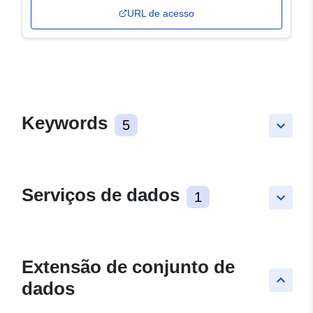
URL de acesso
Keywords
5
keyboard_arrow_down
Serviços de dados
1
keyboard_arrow_down
Extensão de conjunto de
keyboard_arrow_up
dados