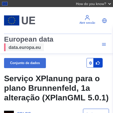
How do you know?
Abrir sessão
European data
data.europa.eu
0
Conjunto de dados
Serviço XPlanung para o
plano Brunnenfeld, 1a
alteração (XPlanGML 5.0.1)