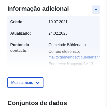
Informação adicional
keyboard_arrow_up
Criado:
19.07.2021
Atualizado:
24.02.2023
Pontos de
Gemeinde Bühlertann
contacto:
Correio eletrónico:
mailto:gemeinde@buehlertann.de
Endereço:
Hauptstraße 12,
Bühlertann, 74424, Deutschland
URL:
http://www.buehlertann.de
Mostrar mais
Registo do
Acrescentado à data.europa.eu:
catálogo:
21 February 2026
Atualizado em data.europa.eu:
Conjuntos de dados
25 July 2026