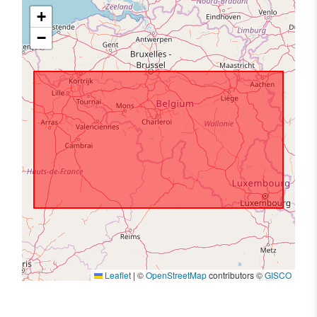
+
−
Leaflet
|
©
OpenStreetMap
contributors ©
GISCO