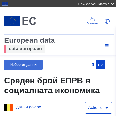
How do you know?
Влизане
European data
data.europa.eu
0
Набор от данни
Среден брой ЕПРВ в
социалната икономика
данни.gov.be
Actions