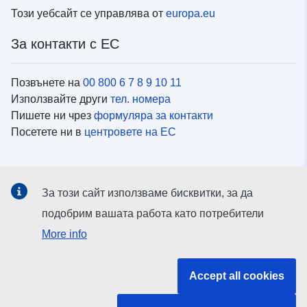
Този уебсайт се управлява от
europa.eu
За контакти с ЕС
Позвънете на
00 800 6 7 8 9 10 11
Използвайте други
тел. номера
Пишете ни чрез
формуляра за контакти
Посетете ни в
центровете на ЕС
Социални медии
За този сайт използваме бисквитки, за да
Вижте профили на ЕС в
социалните медии
подобрим вашата работа като потребители
More info
Институции и органи на ЕС
Accept all cookies
ърсене на всички институции и органи на ЕС