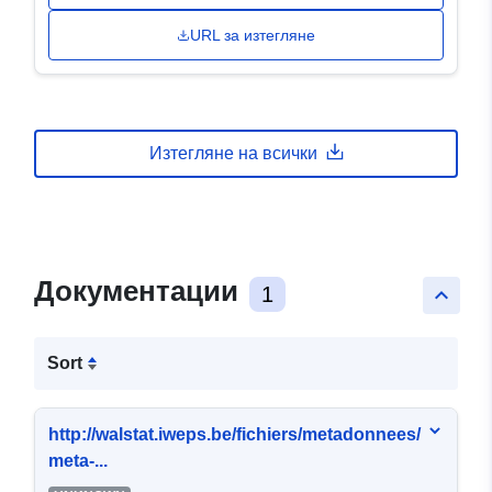
URL за изтегляне
Изтегляне на всички
Документации
1
keyboard_arrow_up
Sort
http://walstat.iweps.be/fichiers/metadonnees/
meta-...