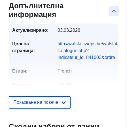
Допълнителна
keyboard_arrow_up
информация
Актуализирано:
03.03.2026
Целева
http://walstat.iweps.be/walstat-
страница:
catalogue.php?
indicateur_id=841003&ordre=0#
Езици:
French
Издател:
IWEPS
Звено за връзка:
Isabelle Reginster
Показване на повече
Имейл:
mailto:i.reginster@iweps.be
Сходни набори от данни