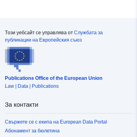
автономия на управлението, никога не се намира в
публичния сектор, както и нетърговецът. От друга
страна, той може, за разлика от нетърговеца, да
използва ресурси, които са почти изключително
търгуеми.
Този уебсайт се управлява от
Службата за
публикации на Европейския съюз
Publications Office of the European Union
Law | Data | Publications
За контакти
Свържете се с екипа на European Data Portal
Абонамент за бюлетина