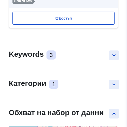
-
UNKNOWN
Достъп
Keywords
3
keyboard_arrow_down
Категории
1
keyboard_arrow_down
Обхват на набор от данни
keyboard_arrow_up