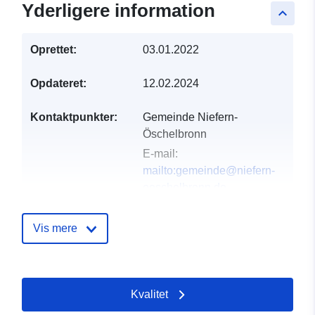
Yderligere information
keyboard_arrow_up
Oprettet:
03.01.2022
Opdateret:
12.02.2024
Kontaktpunkter:
Gemeinde Niefern-
Öschelbronn
E-mail:
mailto:gemeinde@niefern-
oeschelbronn.de
Adresse:
Friedenstr. 11,
Niefern-Öschelbronn,
Vis mere
75223, Deutschland
Webadresse:
http://www.niefern-
Kvalitet
oeschelbronn.de