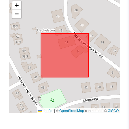
+
−
Leaflet
|
©
OpenStreetMap
contributors ©
GISCO