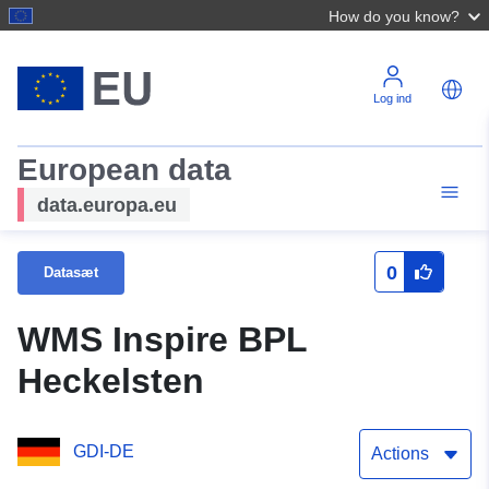
How do you know?
Log ind
European data
data.europa.eu
0
Datasæt
WMS Inspire BPL
Heckelsten
GDI-DE
Actions