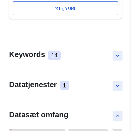
Tilgå URL
Keywords
14
keyboard_arrow_down
Datatjenester
1
keyboard_arrow_down
Datasæt omfang
keyboard_arrow_up