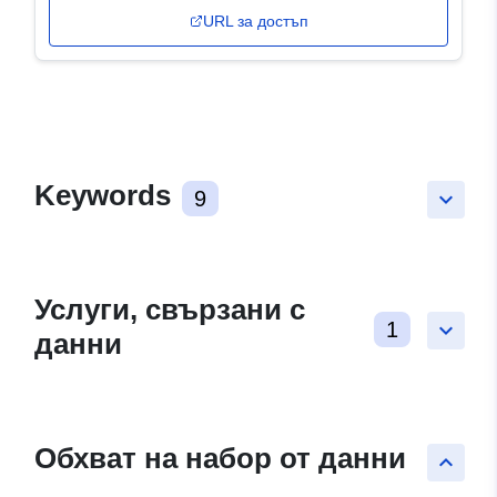
URL за достъп
Keywords
9
keyboard_arrow_down
Услуги, свързани с
1
keyboard_arrow_down
данни
Обхват на набор от данни
keyboard_arrow_up