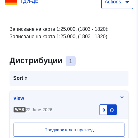
ГДИ-ДЕ
фон Мюфлинг (1803 -
Actions
1820)
Записване на карта 1:25.000, (1803 - 1820):
Записване на карта 1:25.000, (1803 - 1820)
Дистрибуции
1
Sort
view
22 June 2026
WMS
0
Предварителен преглед