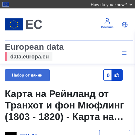
How do you know?
Влизане
European data
data.europa.eu
0
Набор от данни
Карта на Рейнланд от
Транхот и фон Мюфлинг
(1803 - 1820) - Карта на
Рейнланд от Транхот и