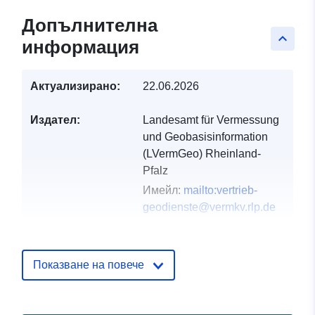
Допълнителна
keyboard_arrow_up
информация
Актуализирано:
22.06.2026
Издател:
Landesamt für Vermessung
und Geobasisinformation
(LVermGeo) Rheinland-
Pfalz
Имейл:
mailto:vertrieb-
geodienste@vermkv.rlp.de
Каталожен
Добавено към data.europa.eu:
24
запис:
January 2026
Показване на повече
Актуализирана на data.europa.eu
25 July 2026