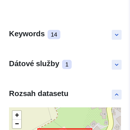
Keywords
14
keyboard_arrow_down
Dátové služby
1
keyboard_arrow_down
Rozsah datasetu
keyboard_arrow_up
+
−