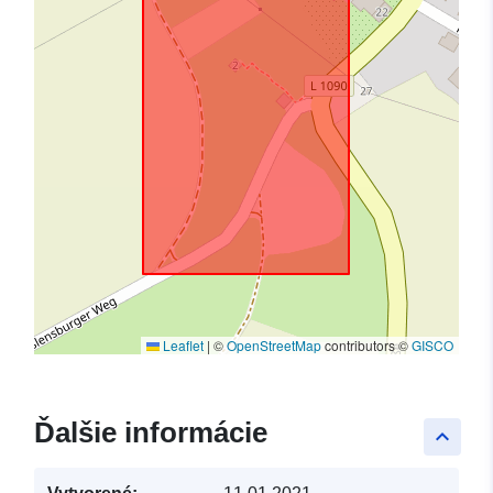
Leaflet
|
©
OpenStreetMap
contributors ©
GISCO
Ďalšie informácie
keyboard_arrow_up