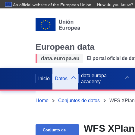
How do you know?
An official website of the European Union
European data
data.europa.eu
El portal oficial de 
data.europa
Inicio
Datos
academy
Home
Conjuntos de datos
WFS XPlanu
WFS XPlan
Conjunto de