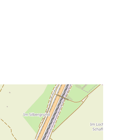
8.2413011, 48.892082 ] ]
Tipo:
Polygon
http://data.europa.eu/88u/dataset/84
88abf0-a23f-4fc5-b868-198a9e5f0f5f