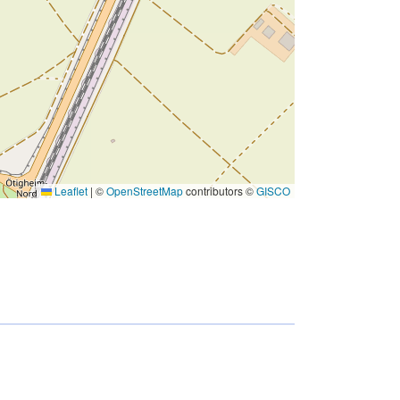
Leaflet
|
©
OpenStreetMap
contributors ©
GISCO