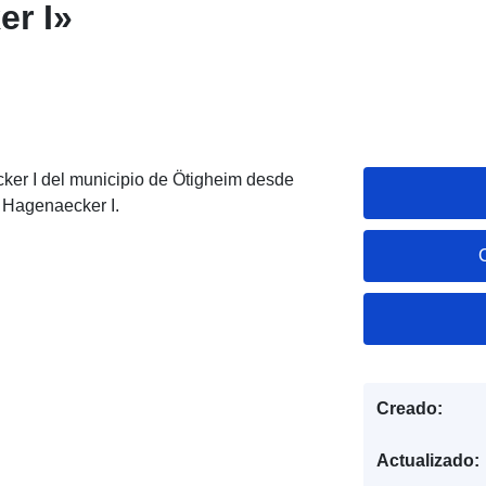
r I»
ker I del municipio de Ötigheim desde
 Hagenaecker I.
Creado:
Actualizado: