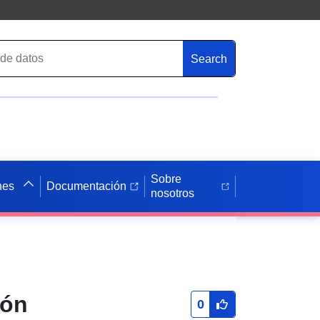
Search
Sobre
nes
Documentación
nosotros
ión
0