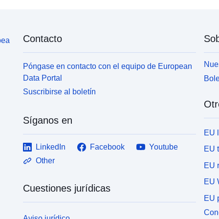
Contacto
Sob
pea
Nues
Póngase en contacto con el equipo de European
Data Portal
Bole
Suscribirse al boletín
Otr
Síganos en
EU 
LinkedIn
Facebook
Youtube
EU 
Other
EU r
EU 
Cuestiones jurídicas
EU p
Cone
Aviso jurídico