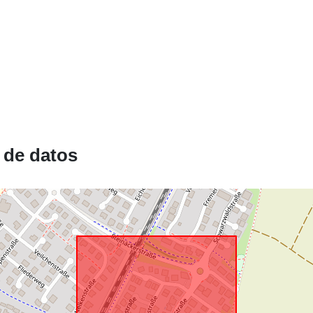
uriRef:
 de datos