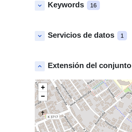
Keywords
keyboard_arrow_down
16
Servicios de datos
keyboard_arrow_down
1
Extensión del conjunto
keyboard_arrow_up
+
−