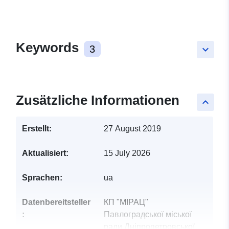
Keywords
3
keyboard_arrow_down
Zusätzliche Informationen
keyboard_arrow_up
Erstellt:
27 August 2019
Aktualisiert:
15 July 2026
Sprachen:
ua
Datenbereitsteller
КП "МІРАЦ"
:
Павлоградської міської
ради Дніпропетровської