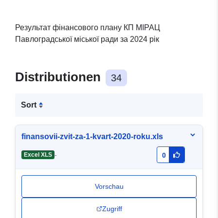
Результат фінансового плану КП МІРАЦ
Павлоградської міської ради за 2024 рік
Distributionen
34
Sort
finansovii-zvit-za-1-kvart-2020-roku.xls
-
Excel XLS
0
Vorschau
Zugriff