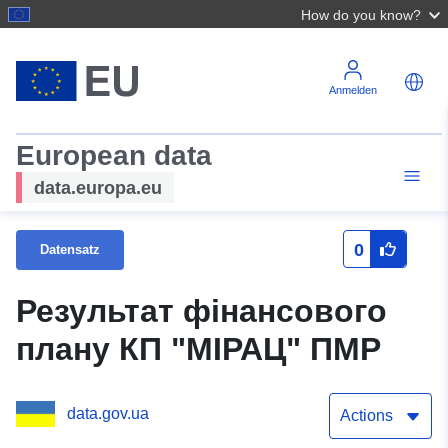
How do you know?
Anmelden
European data
data.europa.eu
0
Datensatz
Результат фінансового
плану КП "МІРАЦ" ПМР
data.gov.ua
Actions