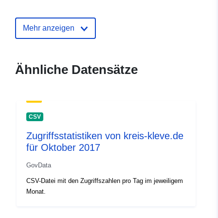
області
Mehr anzeigen
Kontaktmöglichk
Irina Arseneva
eiten:
E-Mail:
mailto:irusik_ar@ukr.net
Ähnliche Datensätze
Verzeichnis der
Zu data.europa.eu hinzugefügt:
Kataloge:
28 July 2026
Aktualisiert auf data.europa.eu:
CSV
29 July 2026
Zugriffsstatistiken von kreis-kleve.de
für Oktober 2017
Identifikatoren:
849a482c-fcfc-4007-8371-
3f66a4c552f1
GovData
CSV-Datei mit den Zugriffszahlen pro Tag im jeweiligem
uriRef:
http://data.europa.eu/88u/dataset
Monat.
fcfc-4007-8371-3f66a4c552f1
Versionsinfo:
1.0