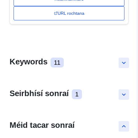
URL rochtana
Keywords
11
keyboard_arrow_down
Seirbhísí sonraí
1
keyboard_arrow_down
Méid tacar sonraí
keyboard_arrow_up