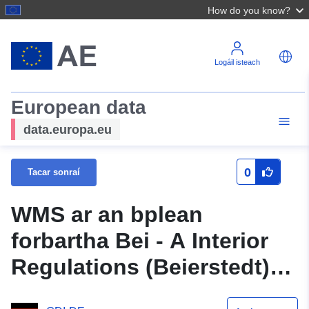
How do you know?
Logáil isteach
European data
data.europa.eu
0
Tacar sonraí
WMS ar an bplean
forbartha Bei - A Interior
Regulations (Beierstedt)
(teideal bunaidh)