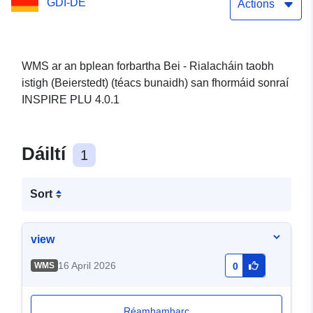
GDI-DE
Actions
WMS ar an bplean forbartha Bei - Rialacháin taobh
istigh (Beierstedt) (téacs bunaidh) san fhormáid sonraí
INSPIRE PLU 4.0.1
Dáiltí
1
Sort
view
16 April 2026
WMS
0
Réamhamharc