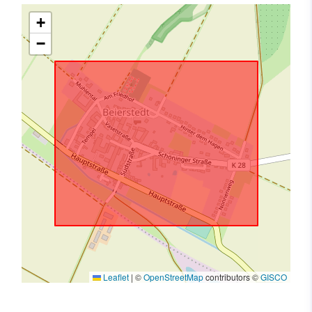
+
−
Leaflet
|
©
OpenStreetMap
contributors ©
GISCO