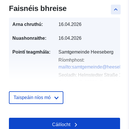
Faisnéis bhreise
keyboard_arrow_up
Arna chruthú:
16.04.2026
Nuashonraithe:
16.04.2026
Pointí teagmhála:
Samtgemeinde Heeseberg
Ríomhphost:
mailto:samtgemeinde@heeseberg
Seoladh:
Helmstedter Straße 17,
Jerxheim, D-38381, Deutschland
URL:
https://www.samtgemeindeheesebe
Taispeáin níos mó
Taifead Catalóige:
Curtha le data.europa.eu:
02 May
2026
Cáilíocht
Nuashonraithe ar data.europa.eu: