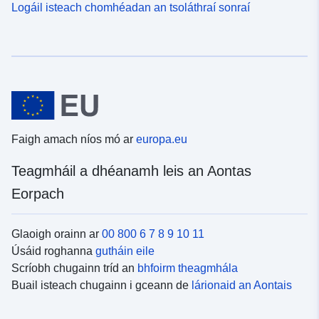
Logáil isteach chomhéadan an tsoláthraí sonraí
Faigh amach níos mó ar
europa.eu
Teagmháil a dhéanamh leis an Aontas
Eorpach
Glaoigh orainn ar
00 800 6 7 8 9 10 11
Úsáid roghanna
gutháin eile
Scríobh chugainn tríd an
bhfoirm theagmhála
Buail isteach chugainn i gceann de
lárionaid an Aontais