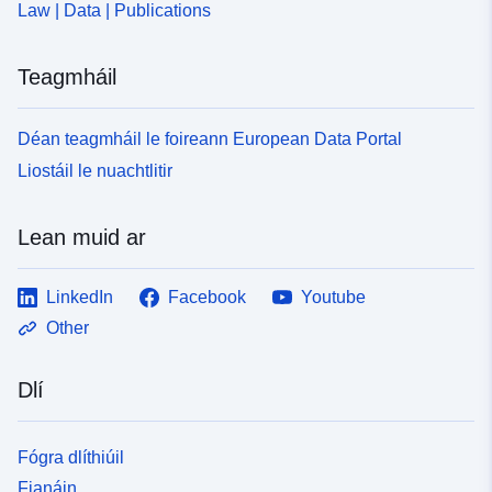
Law | Data | Publications
Teagmháil
Déan teagmháil le foireann European Data Portal
Liostáil le nuachtlitir
Lean muid ar
LinkedIn
Facebook
Youtube
Other
Dlí
Fógra dlíthiúil
Fianáin