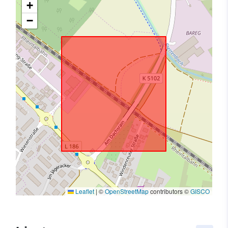
+
−
Leaflet
|
©
OpenStreetMap
contributors ©
GISCO