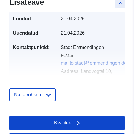
Lisateave
keyboard_arrow_up
Loodud:
21.04.2026
Uuendatud:
21.04.2026
Kontaktpunktid:
Stadt Emmendingen
E-Mail:
mailto:stadt@emmendingen.de
Aadress:
Landvogtei 10,
Emmendingen, 79312,
Deutschland
URL:
Näita rohkem
http://www.emmendingen.de
Kataloogi kirje:
Lisatud andmetele.europa.eu:
02 
Kvaliteet
2026
Ajakohastatud veebisaidil Data.eu