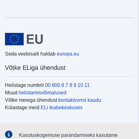
Seda veebisaiti haldab
europa.eu
Võtke ELiga ühendust
Helistage numbril
00 800 6 7 8 9 10 11
Muud
helistamisvõimalused
Võtke meiega ühendust
kontaktvormi kaudu
Külastage meid
ELi teabekeskuses
Sotsiaalmeedia
Kasutuskogemuse parandamiseks kasutame