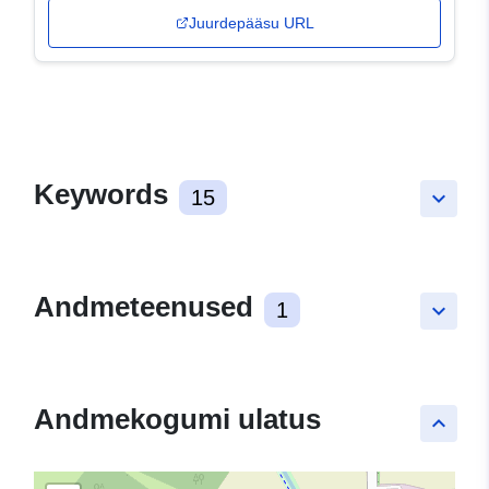
Juurdepääsu URL
Keywords
15
keyboard_arrow_down
Andmeteenused
1
keyboard_arrow_down
Andmekogumi ulatus
keyboard_arrow_up