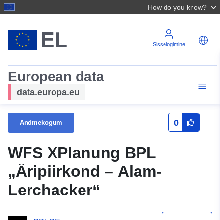
How do you know?
Sisselogimine
European data
data.europa.eu
0
Andmekogum
WFS XPlanung BPL
„Äripiirkond – Alam-
Lerchacker“