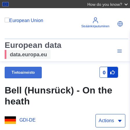
How do you know?
Sisäänkirjautuminen
European data
data.europa.eu
0
Tietoaineisto
Bell (Hunsrück) - On the
heath
GDI-DE
Actions