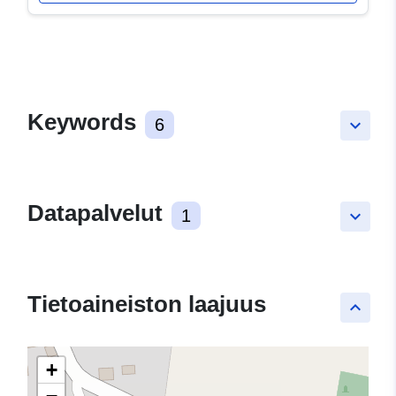
Keywords
6
keyboard_arrow_down
Datapalvelut
1
keyboard_arrow_down
Tietoaineiston laajuus
keyboard_arrow_up
+