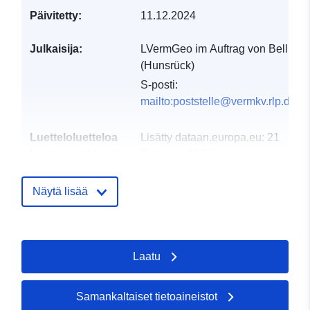
Päivitetty:
11.12.2024
Julkaisija:
LVermGeo im Auftrag von Bell
(Hunsrück)
S-posti:
mailto:poststelle@vermkv.rlp.de
Luetteloluetteloa
Lisätty dataan.europa.eu:
21
koskeva rekisteri:
February 2026
Päivitetty data.europa.eu:
25
July 2026
Näytä lisää
Alueellinen:
Koordinaatit:
[ [ 7.39701,
50.0323 ], [ 7.39956,
Laatu
50.0323 ], [ 7.39956,
50.0304 ], [ 7.39701,
50.0304 ], [ 7.39701,
Samankaltaiset tietoaineistot
50.0323 ] ]