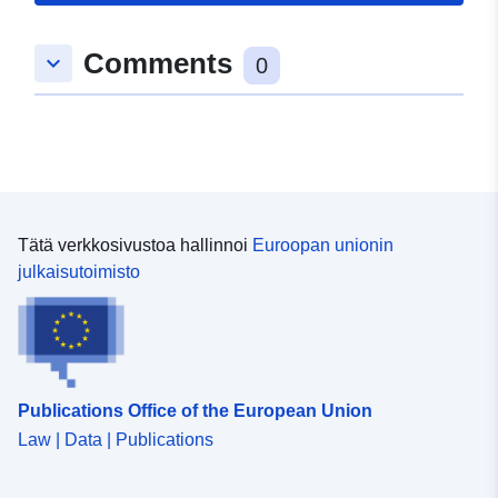
Tyyppi:
Polygon
Comments
keyboard_arrow_down
0
uriRef:
http://data.europa.eu/88u/dataset
1fa6-3331-092c-952383896411
Tätä verkkosivustoa hallinnoi
Euroopan unionin
julkaisutoimisto
Publications Office of the European Union
Law | Data | Publications