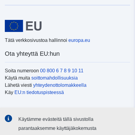
Tätä verkkosivustoa hallinnoi
europa.eu
Ota yhteyttä EU:hun
Soita numeroon
00 800 6 7 8 9 10 11
Käytä muita
soittomahdollisuuksia
Lähetä viesti
yhteydenottolomakkeella
Käy
EU:n tiedotuspisteessä
Sosiaalinen media
Käytämme evästeitä tällä sivustolla
EU
sosiaalisessa mediassa
parantaaksemme käyttäjäkokemusta