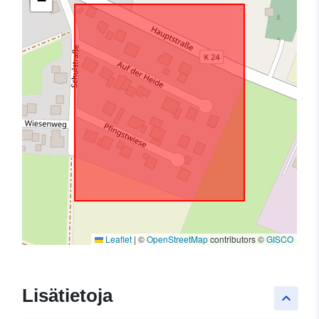
−
Leaflet
|
©
OpenStreetMap
contributors ©
GISCO
Lisätietoja
keyboard_arrow_up