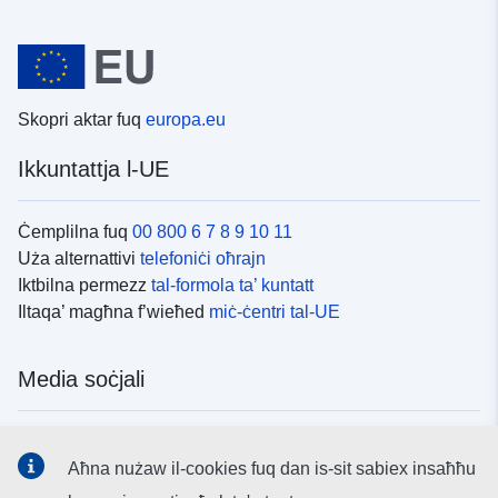
Skopri aktar fuq
europa.eu
Ikkuntattja l-UE
Ċemplilna fuq
00 800 6 7 8 9 10 11
Uża alternattivi
telefoniċi oħrajn
Iktbilna permezz
tal-formola ta’ kuntatt
Iltaqa’ magħna f’wieħed
miċ-ċentri tal-UE
Media soċjali
Fittex mezzi
tal-media soċjali tal-UE
Aħna nużaw il-cookies fuq dan is-sit sabiex insaħħu