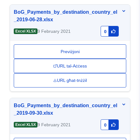
BoG_Payments_by_destination_country_el
_2019-06-28.xlsx
9 February 2021
Excel XLSX
0
Previżjoni
URL tal-Aċċess
URL għat-tnżżil
BoG_Payments_by_destination_country_el
_2019-09-30.xlsx
9 February 2021
Excel XLSX
0