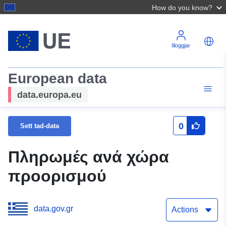
How do you know?
Illoggjar
European data
data.europa.eu
0
Sett tad-data
Πληρωμές ανά χώρα
προορισμού
data.gov.gr
Actions