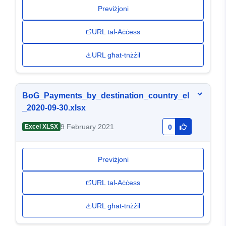
Previżjoni
URL tal-Aċċess
URL għat-tnżżil
BoG_Payments_by_destination_country_el
_2020-09-30.xlsx
9 February 2021
Excel XLSX
0
Previżjoni
URL tal-Aċċess
URL għat-tnżżil