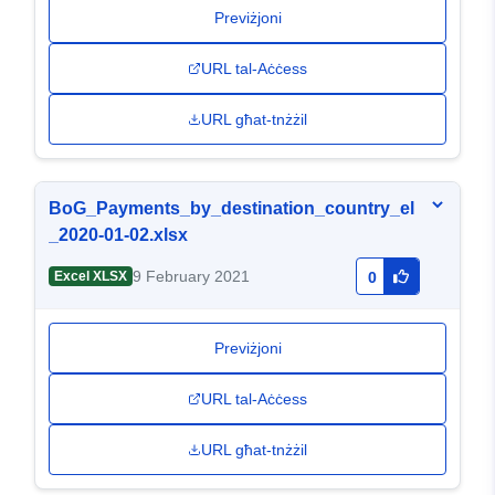
Previżjoni
URL tal-Aċċess
URL għat-tnżżil
BoG_Payments_by_destination_country_el
_2020-01-02.xlsx
9 February 2021
Excel XLSX
0
Previżjoni
URL tal-Aċċess
URL għat-tnżżil