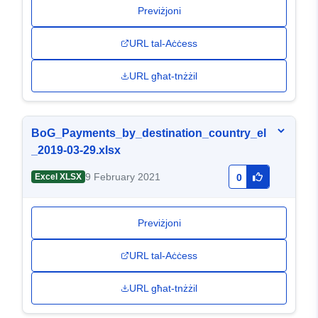
Previżjoni
URL tal-Aċċess
URL għat-tnżżil
BoG_Payments_by_destination_country_el
_2019-03-29.xlsx
9 February 2021
Excel XLSX
0
Previżjoni
URL tal-Aċċess
URL għat-tnżżil