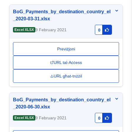
BoG_Payments_by_destination_country_el
_2020-03-31.xlsx
9 February 2021
Excel XLSX
0
Previżjoni
URL tal-Aċċess
URL għat-tnżżil
BoG_Payments_by_destination_country_el
_2020-06-30.xlsx
9 February 2021
Excel XLSX
0