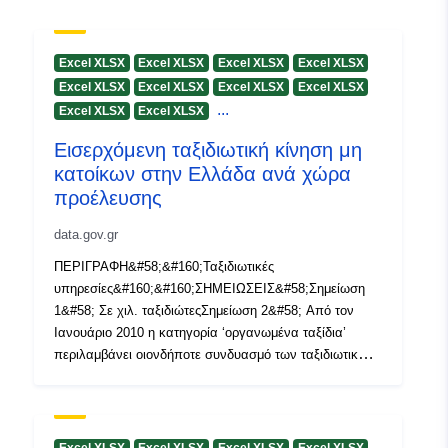
29 July 2026
Identifikaturi:
84F81041-C8DB-4521-
Excel XLSX
Excel XLSX
Excel XLSX
Excel XLSX
903D-E4BC4356E235
Excel XLSX
Excel XLSX
Excel XLSX
Excel XLSX
...
Excel XLSX
Excel XLSX
uriRef:
http://data.europa.eu/88u/dataset/
Εισερχόμενη ταξιδιωτική κίνηση μη
c8db-4521-903d-e4bc4356e235
κατοίκων στην Ελλάδα ανά χώρα
προέλευσης
Drittijiet ta'
public
Aċċess:
data.gov.gr
ΠΕΡΙΓΡΑΦΗ&#58;&#160;Ταξιδιωτικές
Perjodiċità tad-
quarterly
υπηρεσίες&#160;&#160;ΣΗΜΕΙΩΣΕΙΣ&#58;Σημείωση
Dovuti:
1&#58; Σε χιλ. ταξιδιώτεςΣημείωση 2&#58; Από τον
Ιανουάριο 2010 η κατηγορία ‘οργανωμένα ταξίδια’
περιλαμβάνει οιονδήποτε συνδυασμό των ταξιδιωτικών
υπηρεσιών για εισιτήρια, διαμονή και λοιπές υπηρεσίες,
που αγοράζονται μέσω ταξιδιωτικών πρακτορείων.
Περιλαμβάνει επίσης και τα πακέτα
κρουαζιέρας.Σημείωση 3&#58; Στην κατηγορία