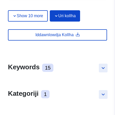
Show 10 more
Uri kollha
Iddawnlowdja Kollha
Keywords
15
keyboard_arrow_down
Kategoriji
1
keyboard_arrow_down