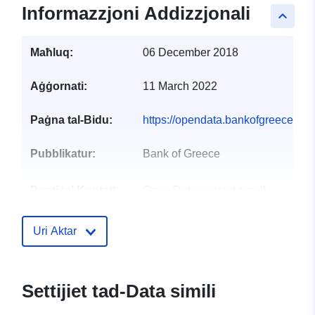
Informazzjoni Addizzjonali
keyboard_arrow_up
Maħluq:
06 December 2018
Aġġornati:
11 March 2022
Paġna tal-Bidu:
https://opendata.bankofgreece.gr/e
Pubblikatur:
Bank of Greece
Punti ta' Kuntatt:
Open Data contact email
Indirizz Elettroniku:
mailto:opendatainfo@bankofgreec
Uri Aktar
Reġistru tal-
Miżjud ma’ data.europa.eu:
Katalgu:
28 July 2026
Settijiet tad-Data simili
Aġġornat fuq data.europa.eu: