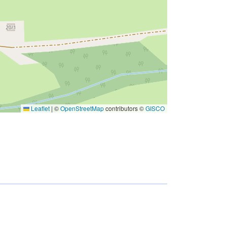
Leaflet
|
©
OpenStreetMap
contributors ©
GISCO