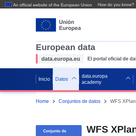
How do you know?
An official website of the European Union
European data
data.europa.eu
El portal oficial de 
data.europa
Inicio
Datos
academy
Home
Conjuntos de datos
WFS XPlanun
WFS XPlan
Conjunto de