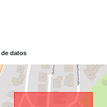
Conforme a:
uriRef:
 de datos