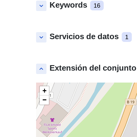
Keywords
keyboard_arrow_down
16
Servicios de datos
keyboard_arrow_down
1
Extensión del conjunto
keyboard_arrow_up
+
−