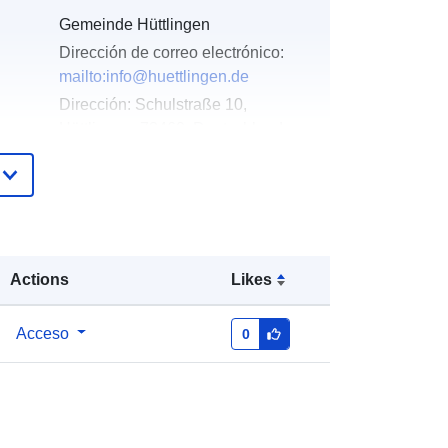
Gemeinde Hüttlingen
Dirección de correo electrónico:
mailto:info@huettlingen.de
Dirección:
Schulstraße 10,
Hüttlingen, 73460, Deutschland
URL:
http://www.huettlingen.de
Añadido a data.europa.eu:
21
February 2026
Actualizado en data.europa.eu:
25
Actions
Likes
July 2026
Acceso
0
Coordenadas:
[ [ 10.0999317,
48.8858918 ], [ 10.1016894,
48.8858918 ], [ 10.1016894,
48.8853038 ], [ 10.0999317,
48.8853038 ], [ 10.0999317,