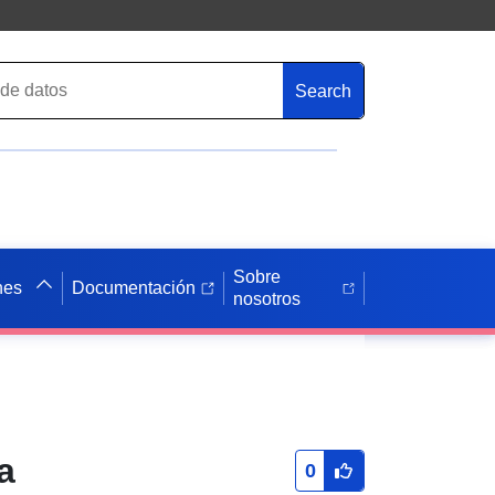
Search
Sobre
nes
Documentación
nosotros
a
0