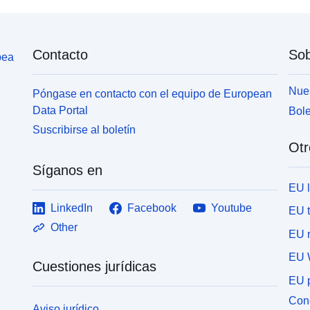
Contacto
Sob
pea
Nues
Póngase en contacto con el equipo de European
Data Portal
Bole
Suscribirse al boletín
Otr
Síganos en
EU 
LinkedIn
Facebook
Youtube
EU 
Other
EU r
EU 
Cuestiones jurídicas
EU p
Cone
Aviso jurídico