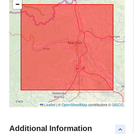
−
Leaflet
|
©
OpenStreetMap
contributors ©
GISCO
Additional Information
keyboard_arrow_up