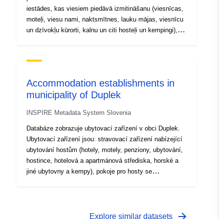
iestādes, kas viesiem piedāvā izmitināšanu (viesnīcas,
moteļi, viesu nami, naktsmītnes, lauku mājas, viesnīcu
un dzīvokļu kūrorti, kalnu un citi hosteļi un kempingi),
viesu numuri ar istabas biedriem, lauku saimniecības
(papildu darbības lauku saimniecībā), kas piedāvā
viesiem izmitināšanu un jahtu ostas.
Accommodation establishments in
municipality of Duplek
INSPIRE Metadata System Slovenia
Databáze zobrazuje ubytovací zařízení v obci Duplek.
Ubytovací zařízení jsou: stravovací zařízení nabízející
ubytování hostům (hotely, motely, penziony, ubytování,
hostince, hotelová a apartmánová střediska, horské a
jiné ubytovny a kempy), pokoje pro hosty se
spolubydlícími, farmy (doplňkové aktivity na farmě),
které nabízejí hostům ubytování a přístavy.
arrow_forward
Explore similar datasets