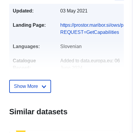
Updated:
03 May 2021
Landing Page:
https://prostor.maribor.si/ows/publ
REQUEST=GetCapabilities
Languages:
Slovenian
Catalogue
Added to data.europa.eu:
06
Record:
June 2024
Updated on data.europa.eu:
08 August 2026
Show More
Spatial:
Coordinates:
[ [ 15.39708,
46.67753 ], [ 15.82019,
Similar datasets
46.67753 ], [ 15.82019,
46.4076 ], [ 15.39708,
46.4076 ], [ 15.39708,