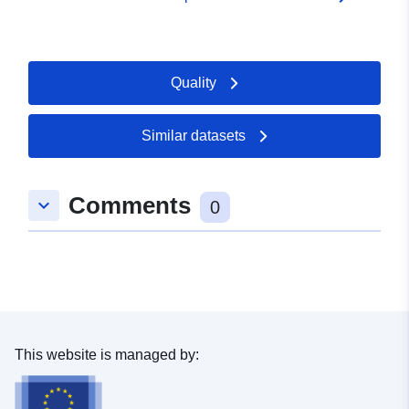
Quality
Similar datasets
Comments
keyboard_arrow_down
0
This website is managed by: