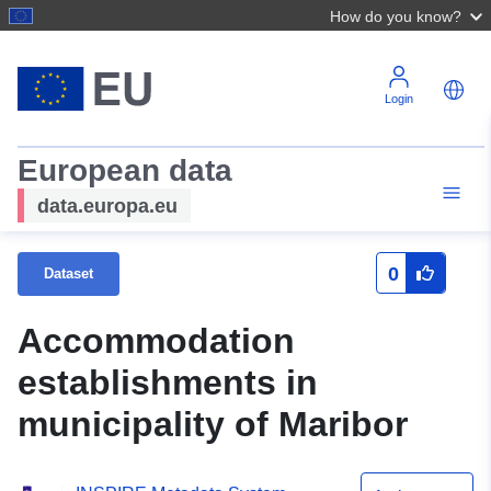
How do you know?
Login
European data
data.europa.eu
0
Dataset
Accommodation
establishments in
municipality of Maribor