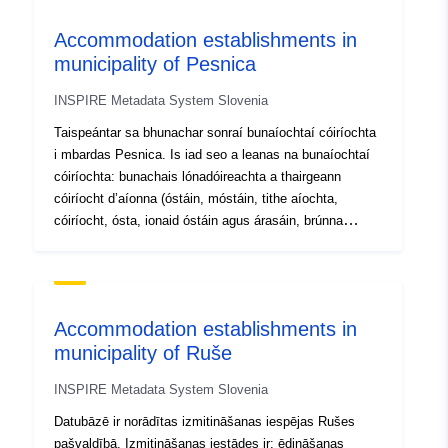
46.67753 ] ]
Type:
Polygon
Accommodation establishments in
municipality of Pesnica
Provenance:
Not known.
INSPIRE Metadata System Slovenia
Taispeántar sa bhunachar sonraí bunaíochtaí cóiríochta
Identifiers:
SI.OB_70.RNO/7fcad56c-
i mbardas Pesnica. Is iad seo a leanas na bunaíochtaí
ae73-11eb-8529-
cóiríochta: bunachais lónadóireachta a thairgeann
0242ac130003
cóiríocht d’aíonna (óstáin, móstáin, tithe aíochta,
cóiríocht, ósta, ionaid óstáin agus árasáin, brúnna
uriRef:
http://data.europa.eu/88u/dataset
sléibhe agus brúnna agus ionaid champála eile),
ca08-4e47-870e-f0f656460daf
seomraí aíochta ina bhfuil seomraí aíochta, feirmeacha
(gníomhaíochtaí comhlántacha ar an bhfeirm) a
chuireann lóistín agus muiríní ar fáil d’aíonna.
Accommodation establishments in
municipality of Ruše
INSPIRE Metadata System Slovenia
Datubāzē ir norādītas izmitināšanas iespējas Rušes
pašvaldībā. Izmitināšanas iestādes ir: ēdināšanas