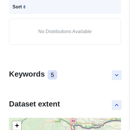
Sort
No Distributions Available
Keywords
5
keyboard_arrow_down
Dataset extent
keyboard_arrow_up
+