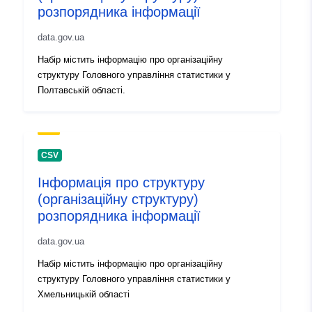
розпорядника інформації
1896bd0f7b9b
data.gov.ua
uriRef:
http://data.europa.eu/88u/dataset
Набір містить інформацію про організаційну
0da6-45a4-b94a-1896bd0f7b9b
структуру Головного управління статистики у
Полтавській області.
Infos sur la
1.0
version:
CSV
Інформація про структуру
(організаційну структуру)
розпорядника інформації
data.gov.ua
Набір містить інформацію про організаційну
структуру Головного управління статистики y
Хмельницькій області