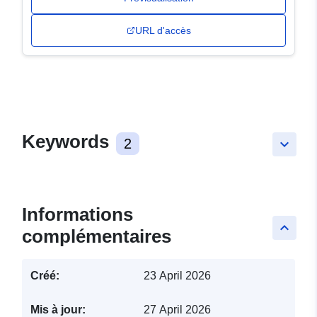
URL d'accès
Keywords
2
keyboard_arrow_down
Informations
keyboard_arrow_up
complémentaires
Créé:
23 April 2026
Mis à jour:
27 April 2026