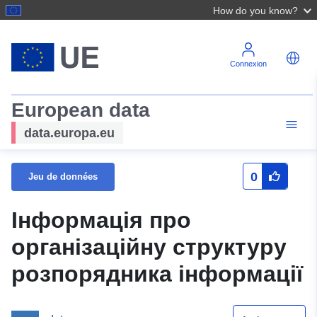
How do you know?
Connexion
European data
data.europa.eu
0
Jeu de données
Інформація про
організаційну структуру
розпорядника інформації