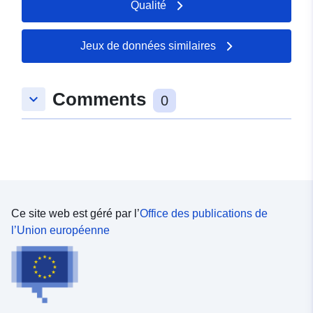
Qualité
Jeux de données similaires
Comments
keyboard_arrow_down
0
Ce site web est géré par l’
Office des publications de
l’Union européenne