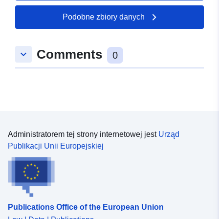
Podobne zbiory danych
Comments
keyboard_arrow_down
0
Administratorem tej strony internetowej jest
Urząd
Publikacji Unii Europejskiej
Publications Office of the European Union