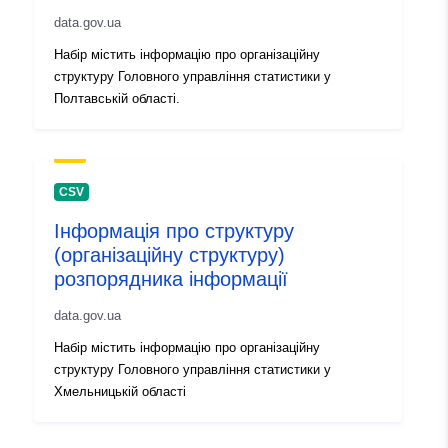
data.gov.ua
uriRef:
http://data.europa.eu/88u/dataset
Набір містить інформацію про організаційну
0da6-45a4-b94a-1896bd0f7b9b
структуру Головного управління статистики у
Полтавській області.
Informacje o
1.0
wersji:
CSV
Інформація про структуру
(організаційну структуру)
розпорядника інформації
data.gov.ua
Набір містить інформацію про організаційну
структуру Головного управління статистики y
Хмельницькій області