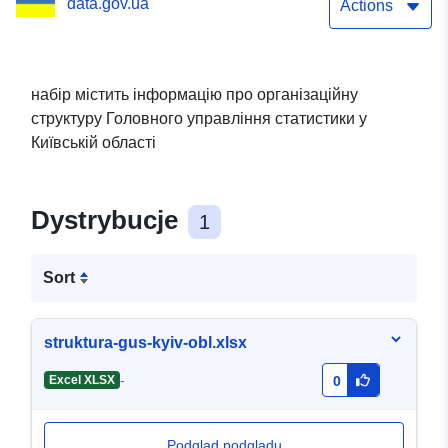
data.gov.ua
Actions
набір містить інформацію про організаційну
структуру Головного управління статистики у
Київській області
Dystrybucje
1
Sort
struktura-gus-kyiv-obl.xlsx
-
Excel XLSX
0
Podgląd podglądu