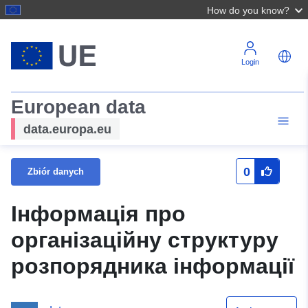
How do you know?
Login
European data
data.europa.eu
0
Zbiór danych
Інформація про
організаційну структуру
розпорядника інформації