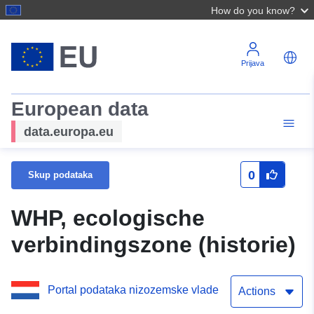
How do you know?
Prijava
European data
data.europa.eu
0
Skup podataka
WHP, ecologische
verbindingszone (historie)
Portal podataka nizozemske vlade
Actions