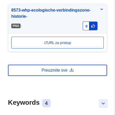
8573-whp-ecologische-verbindingszone-
historie-
-
PNG
0
URL za pristup
Preuzmite sve
Keywords
4
keyboard_arrow_down