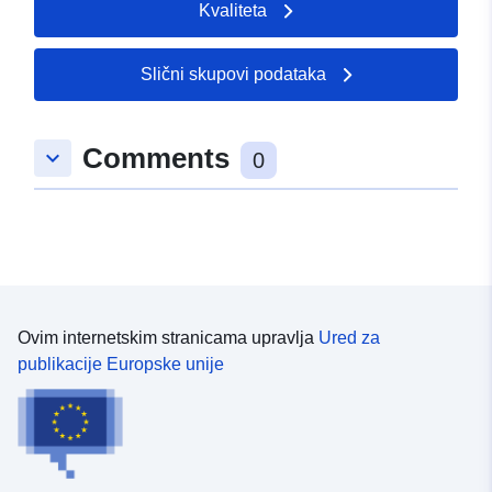
Kvaliteta
historie-
Slični skupovi podataka
Comments
keyboard_arrow_down
0
Ovim internetskim stranicama upravlja
Ured za
publikacije Europske unije