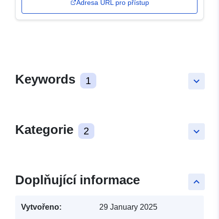
Adresa URL pro přístup
Keywords
1
keyboard_arrow_down
Kategorie
2
keyboard_arrow_down
Doplňující informace
keyboard_arrow_up
Vytvořeno:
29 January 2025