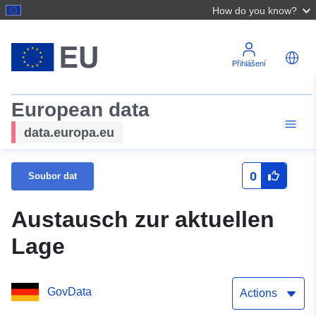
How do you know?
Přihlášení
European data
data.europa.eu
0
Soubor dat
Austausch zur aktuellen
Lage
GovData
Actions