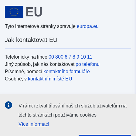
Tyto internetové stránky spravuje
europa.eu
Jak kontaktovat EU
Telefonicky na lince
00 800 6 7 8 9 10 11
Jiný způsob, jak nás kontaktovat
po telefonu
Písemně, pomocí
kontaktního formuláře
Osobně, v
kontaktním místě EU
Sociální média
V rámci zkvalitňování našich služeb uživatelům na
Vyhledávání informačních kanálů EU v
sociálních médiích
těchto stránkách používáme cookies
Více informací