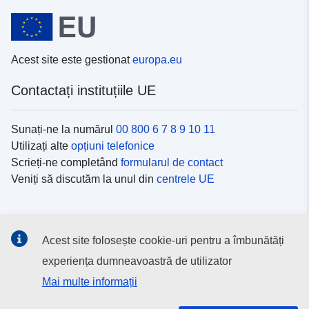
Acest site este gestionat
europa.eu
Contactați instituțiile UE
Sunați-ne la numărul
00 800 6 7 8 9 10 11
Utilizați alte
opțiuni telefonice
Scrieți-ne completând
formularul de contact
Veniți să discutăm la unul din
centrele UE
Platformele de comunicare socială
Acest site folosește cookie-uri pentru a îmbunătăți
Descoperiți canalele UE
pe rețelele sociale
experiența dumneavoastră de utilizator
Mai multe informații