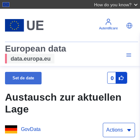
How do you know?
Autentificare
European data
data.europa.eu
0
Set de date
Austausch zur aktuellen
Lage
GovData
Actions