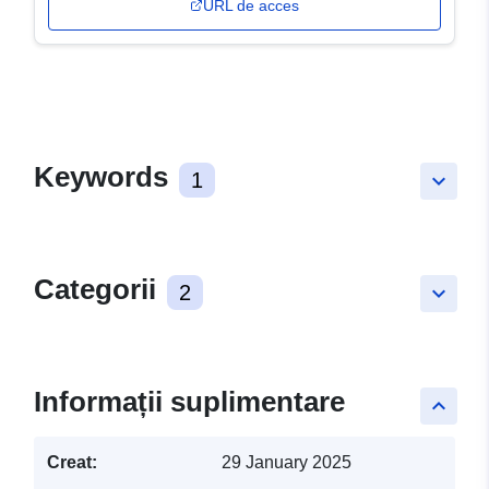
URL de acces
Keywords
1
keyboard_arrow_down
Categorii
2
keyboard_arrow_down
Informații suplimentare
keyboard_arrow_up
Creat:
29 January 2025