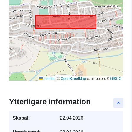
Leaflet
|
©
OpenStreetMap
contributors ©
GISCO
Ytterligare information
keyboard_arrow_up
Skapat:
22.04.2026