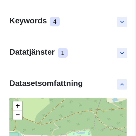
Keywords
4
keyboard_arrow_down
Datatjänster
1
keyboard_arrow_down
Datasetsomfattning
keyboard_arrow_up
+
−