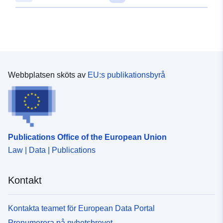
48.6456542 ], [ 9.0301081,
48.6443593 ], [ 9.0213339,
48.6443593 ], [ 9.0213339,
48.6456542 ] ]
Typ:
Polygon
Webbplatsen sköts av
EU:s publikationsbyrå
Anpassat efter:
Resurs:
http://data.europa.eu/eli/reg/2009/
uriRef:
http://data.europa.eu/88u/dataset
e75c-4bb7-8d6f-48aaa1500dd3
Publications Office of the European Union
Law | Data | Publications
Kontakt
Kontakta teamet för European Data Portal
Prenumerera på nyhetsbrevet