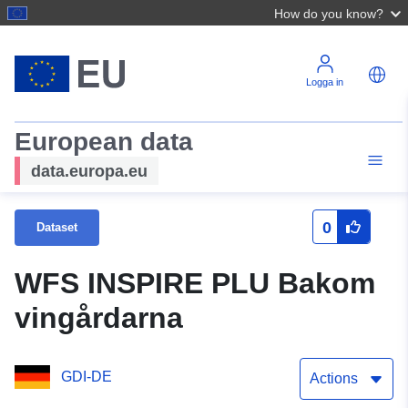
How do you know?
Logga in
European data
data.europa.eu
0
Dataset
WFS INSPIRE PLU Bakom
vingårdarna
GDI-DE
Actions