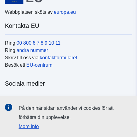
Webbplatsen sköts av
europa.eu
Kontakta EU
Ring
00 800 6 7 8 9 10 11
Ring
andra nummer
Skriv till oss via
kontaktformuläret
Besök ett
EU-centrum
Sociala medier
Hitta oss i
sociala medier
På den här sidan använder vi cookies för att
förbättra din upplevelse.
EU:s institutioner och organ
More info