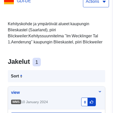
GDI-DE
Actions
Kehityskohde ja ympäröivät alueet kaupungin
Blieskastel (Saarland), piiri
Blickweiler:Kehityssuunnitelma "Im Wecklinger Tal
1.Aenderung" kaupungin Blieskastel, piiri Blickweiler
Jakelut
1
Sort
view
10 January 2024
WMS
0