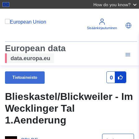
How do you know?
Sisäänkirjautuminen
European data
data.europa.eu
0
Tietoaineisto
Blieskastel/Blickweiler - Im
Wecklinger Tal
1.Aenderung