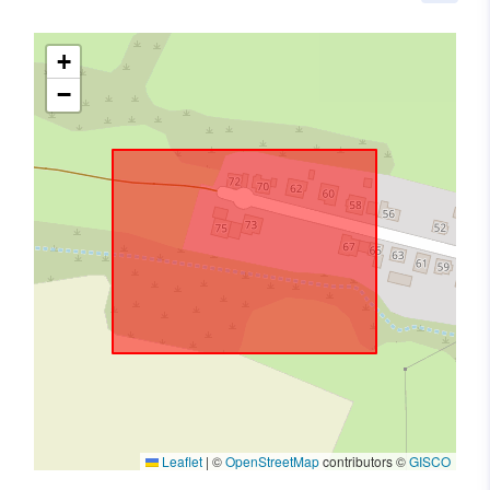
+
−
Leaflet
|
©
OpenStreetMap
contributors ©
GISCO