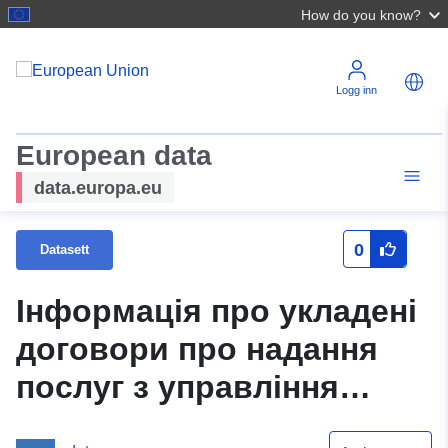
How do you know?
Logg inn
European data
data.europa.eu
0
Datasett
Інформація про укладені
договори про надання
послуг з управління
побутовими відходами