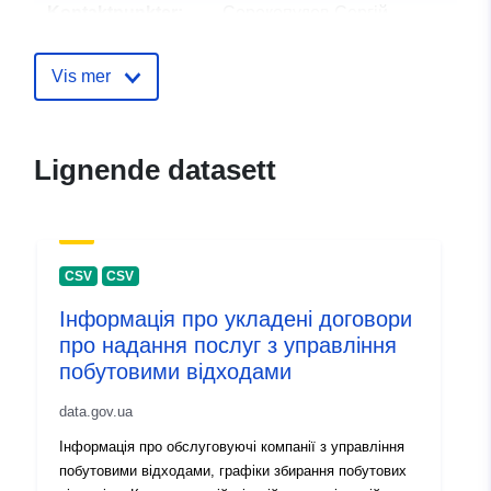
Kontaktpunkter:
Сорокопудов Сергій
Анатолійович
E-post:
mailto:ykgm-
Vis mer
2005@ukr.net
Katalogopptak:
Lagt til data.europa.eu:
28
Lignende datasett
July 2026
Oppdatert på data.europa.eu:
29 July 2026
CSV
CSV
Identifikatorer:
85e9b947-9135-4028-aedb-
Інформація про укладені договори
4b7a53e306d9
про надання послуг з управління
побутовими відходами
uriRef:
http://data.europa.eu/88u/dataset
9135-4028-aedb-4b7a53e306d9
data.gov.ua
Інформація про обслуговуючі компанії з управління
Versjonsinfo:
1.0
побутовими відходами, графіки збирання побутових