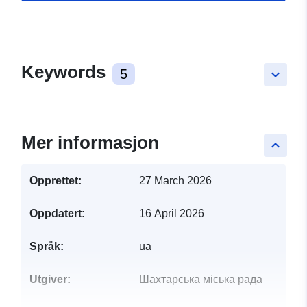
Keywords
5
keyboard_arrow_down
Mer informasjon
keyboard_arrow_up
Opprettet:
27 March 2026
Oppdatert:
16 April 2026
Språk:
ua
Utgiver:
Шахтарська міська рада