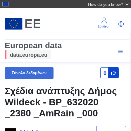
How do you know?
Σύνδεση
European data
data.europa.eu
0
Σύνολο δεδομένων
Σχέδια ανάπτυξης Δήμος
Wildeck - BP_632020
_2380 _AmRain _000