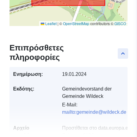
Leaflet
|
©
OpenStreetMap
contributors ©
GISCO
Επιπρόσθετες
keyboard_arrow_up
πληροφορίες
Ενημέρωση:
19.01.2024
Εκδότης:
Gemeindevorstand der
Gemeinde Wildeck
E-Mail:
mailto:gemeinde@wildeck.de
Αρχείο
Προστίθεται στο data.europa.eu:
2
καταλόγου:
February 2026