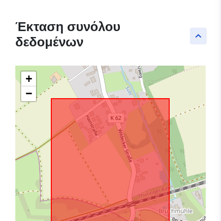
Έκταση συνόλου
keyboard_arrow_up
δεδομένων
+
−