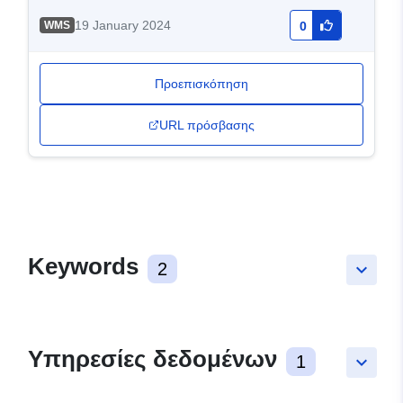
19 January 2024
WMS
0
Προεπισκόπηση
URL πρόσβασης
Keywords
2
keyboard_arrow_down
Υπηρεσίες δεδομένων
1
keyboard_arrow_down