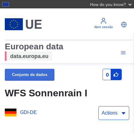
How do you know?
Abrir sessão
European data
data.europa.eu
0
Conjunto de dados
WFS Sonnenrain I
GDI-DE
Actions