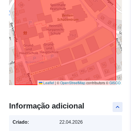
Leaflet
|
©
OpenStreetMap
contributors ©
GISCO
Informação adicional
keyboard_arrow_up
Criado:
22.04.2026