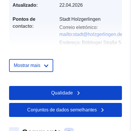
Atualizado:
22.04.2026
Pontos de
Stadt Holzgerlingen
contacto:
Correio eletrónico:
mailto:stadt@holzgerlingen.de
Endereço:
Böblinger Straße 5-
7, Holzgerlingen, 71088,
Deutschland
URL:
Mostrar mais
http://www.holzgerlingen.de
Registo do
Acrescentado à data.europa.eu:
Qualidade
catálogo:
02 May 2026
Atualizado em data.europa.eu:
25 July 2026
Conjuntos de dados semelhantes
Espacial:
Coordenadas:
[ [ 9.0132884,