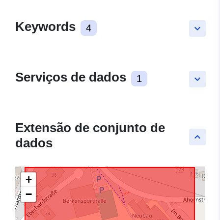
Keywords
4
keyboard_arrow_down
Serviços de dados
1
keyboard_arrow_down
Extensão de conjunto de
keyboard_arrow_up
dados
+
−