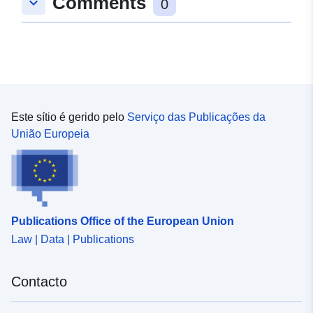
Comments
keyboard_arrow_down
48.6440465 ], [ 9.0169849,
0
48.6440465 ], [ 9.0169849,
48.6412345 ], [ 9.0132884,
48.6412345 ], [ 9.0132884,
48.6440465 ] ]
Tipo:
Polygon
Este sítio é gerido pelo
Serviço das Publicações da
Está em
Recurso:
União Europeia
confomidade
http://data.europa.eu/eli/reg/2009/
com:
uriRef:
http://data.europa.eu/88u/dataset/
edf8-4355-862c-090c8427ec70
Publications Office of the European Union
Law | Data | Publications
Contacto