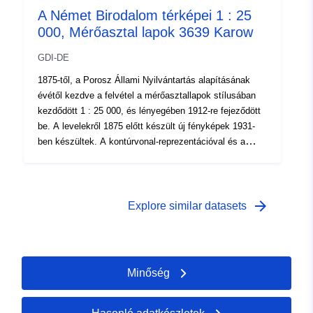
A Német Birodalom térképei 1 : 25
legnagyobb léptékű topográfiai térképmunkát képezték,
000, Mérőasztal lapok 3639 Karow
és így a későbbi léptékek alapját képezték. A
mérőasztal lapjai síkban kaphatók, és többnyire
GDI-DE
egyszínű, ritkábban többszínű nyomatokként szállítják
őket.
1875-től, a Porosz Állami Nyilvántartás alapításának
évétől kezdve a felvétel a mérőasztallapok stílusában
kezdődött 1 : 25 000, és lényegében 1912-re fejeződött
be. A levelekről 1875 előtt készült új fényképek 1931-
ben készültek. A kontúrvonal-reprezentációval és a
normál nullára való hivatkozással független
térképmunkához vezettek, amelynek elsődleges célja a
növekvő polgári kereslet kielégítése volt. 1931-ben
ennek a munkának a lapjai szinte kizárólag az akkori
arrow_forward
Explore similar datasets
Birodalmi Föld-nyilvántartási Hivatal hatáskörébe tartozó
legnagyobb léptékű topográfiai térképmunkát képezték,
és így a későbbi léptékek alapját képezték. A
mérőasztal lapjai síkban kaphatók, és többnyire
Minőség
egyszínű, ritkábban többszínű nyomatokként szállítják
őket.