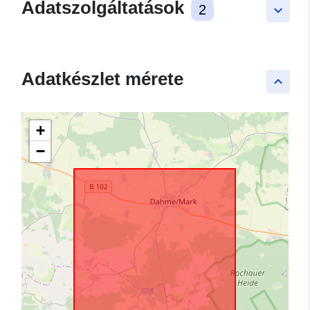
Adatszolgáltatások
2
keyboard_arrow_down
Adatkészlet mérete
keyboard_arrow_up
+
−