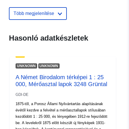
bb.de
Több megjelenítése
Katalógus-
Hozzáadva a data.europa.eu-hoz:
nyilvántartás:
19 January 2026
Frissítve: data.europa.eu:
25 July
Hasonló adatkészletek
2026
Térbeli:
Koordináták:
[ [ 13.33, 51.89
], [ 13.49, 51.89 ], [ 13.49,
UNKNOWN
UNKNOWN
51.79 ], [ 13.33, 51.79 ], [
13.33, 51.89 ] ]
A Német Birodalom térképei 1 : 25
000, Mérőasztal lapok 3248 Grüntal
Típus:
Polygon
GDI-DE
Eredet:
Eine Auskunft über die
1875-től, a Porosz Állami Nyilvántartás alapításának
Herkunft der Daten erhalten
évétől kezdve a felvétel a mérőasztallapok stílusában
Sie per Anfrage an die E...
kezdődött 1 : 25 000, és lényegében 1912-re fejeződött
be. A levelekről 1875 előtt készült új fényképek 1931-
Azonosítók:
https://registry.gdi-