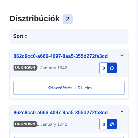
Disztribúciók
2
Sort
862c9cc0-a666-4097-8aa5-355d272fa3cd
1 January 1942
UNKNOWN
0
Hozzáférési URL-cím
862c9cc0-a666-4097-8aa5-355d272fa3cd
1 January 1942
UNKNOWN
0