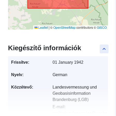
Leaflet
|
©
OpenStreetMap
contributors ©
GISCO
Kiegészítő információk
keyboard_arrow_up
Frissítve:
01 January 1942
Nyelv:
German
Közzétevő:
Landesvermessung und
Geobasisinformation
Brandenburg (LGB)
E-mail:
mailto:kundenservice@geobasis-