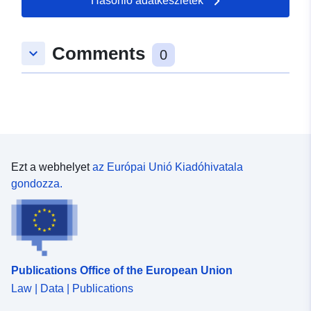
Hasonló adatkészletek
Comments
keyboard_arrow_down
0
Ezt a webhelyet
az Európai Unió Kiadóhivatala
gondozza.
Publications Office of the European Union
Law | Data | Publications