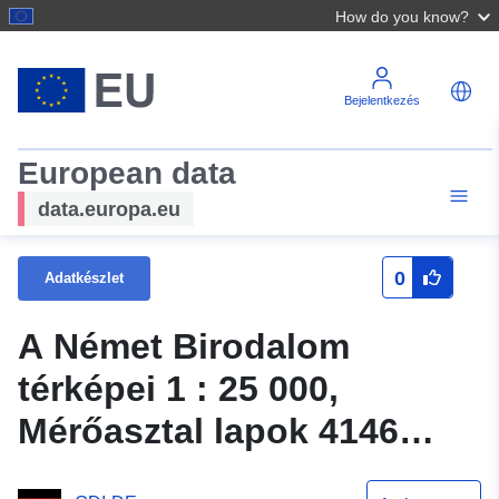
How do you know?
Bejelentkezés
European data
data.europa.eu
0
Adatkészlet
A Német Birodalom
térképei 1 : 25 000,
Mérőasztal lapok 4146
Dahme