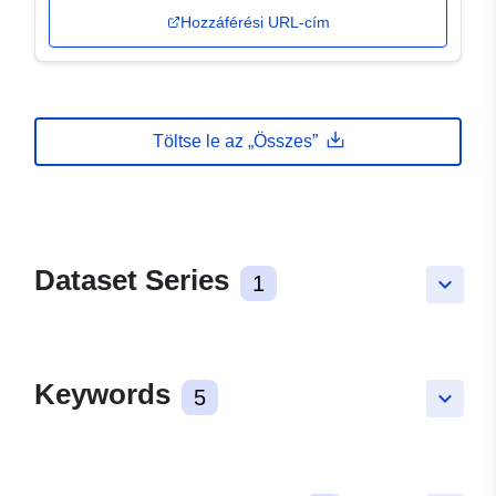
Hozzáférési URL-cím
Töltse le az „Összes”
Dataset Series
1
keyboard_arrow_down
Keywords
5
keyboard_arrow_down