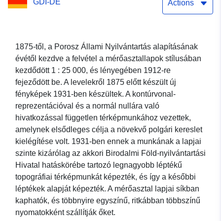
GDI-DE
Actions
1875-től, a Porosz Állami Nyilvántartás alapításának
évétől kezdve a felvétel a mérőasztallapok stílusában
kezdődött 1 : 25 000, és lényegében 1912-re
fejeződött be. A levelekről 1875 előtt készült új
fényképek 1931-ben készültek. A kontúrvonal-
reprezentációval és a normál nullára való
hivatkozással független térképmunkához vezettek,
amelynek elsődleges célja a növekvő polgári kereslet
kielégítése volt. 1931-ben ennek a munkának a lapjai
szinte kizárólag az akkori Birodalmi Föld-nyilvántartási
Hivatal hatáskörébe tartozó legnagyobb léptékű
topográfiai térképmunkát képezték, és így a későbbi
léptékek alapját képezték. A mérőasztal lapjai síkban
kaphatók, és többnyire egyszínű, ritkábban többszínű
nyomatokként szállítják őket.