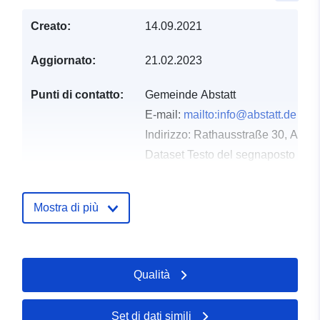
Creato:
14.09.2021
Aggiornato:
21.02.2023
Punti di contatto:
Gemeinde Abstatt
E-mail:
mailto:info@abstatt.de
Indirizzo:
Rathausstraße 30, Absta
Dataset Testo del segnaposto del 
http://www.abstatt.de
Mostra di più
Registro del
Aggiunta a data.europa.eu:
21
catalogo:
February 2026
Aggiornato su data.europa.eu:
25 July 2026
Qualità
Spaziale:
Coordinate:
[ [ 9.2903474,
Set di dati simili
49.0763394 ], [ 9.293981,