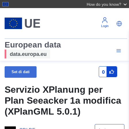
How do you know?
Login
European data
data.europa.eu
0
Set di dati
Servizio XPlanung per
Plan Seeacker 1a modifica
(XPlanGML 5.0.1)