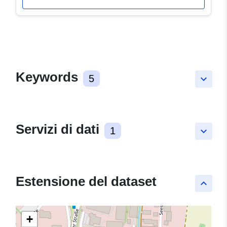
Keywords
5
keyboard_arrow_down
Servizi di dati
1
keyboard_arrow_down
Estensione del dataset
keyboard_arrow_up
+