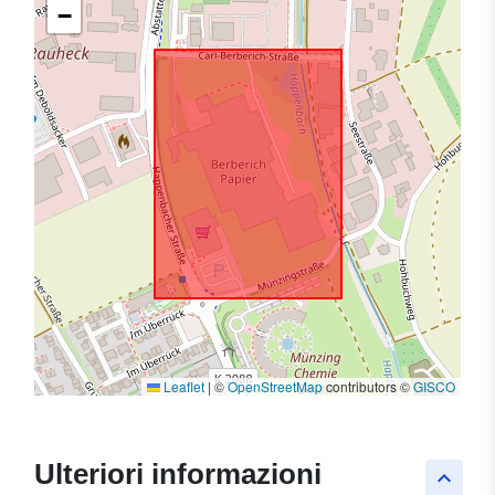
−
Leaflet
|
©
OpenStreetMap
contributors ©
GISCO
Ulteriori informazioni
keyboard_arrow_up