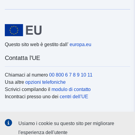
Questo sito web è gestito dall'
europa.eu
Contatta l’UE
Chiamaci al numero
00 800 6 7 8 9 10 11
Usa altre
opzioni telefoniche
Scrivici compilando il
modulo di contatto
Incontraci presso uno dei
centri dell'UE
Social media
Usiamo i cookie su questo sito per migliorare
Cerca i
canali social
l'esperienza dell'utente